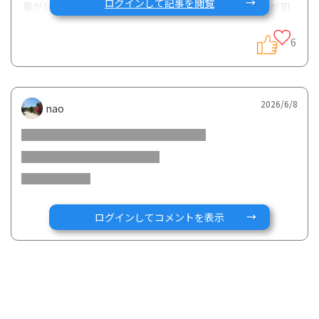
ログインして記事を閲覧
量が10,000mg以上で重症副作用が有意に増加することが知
られています』とあります。これについては私も以前より耳
にした事があり、プレドニンの使用量は、自分でも記録とし
6
て残してあります。
この累積を考える際、身体に吸収されにくいとされているコ
レチメントやレクタブルは、どのように考えたらいいでしょ
2026/6/8
うか。
nao
またプレドネマ注腸など、ステロイドの注腸はどのように考
えたらいいでしょうか。過去の再燃時は何度も使用してい
て、飲み薬ほどではないかもしれませんが、影響はあると思
っていました。
10,000という数字についても、体格差なども考慮した方がい
いのでしょうか。ちなみに私は小柄です。
ログインしてコメントを表示
主治医に質問したところ、コレチメント等の影響を数値化す
るのは難しい、10,000mgを超えたら使えないわけではない
し、メリットデメリット考えて必要であれば使うとの事。
その通りだなーとは思うのですが、次にプレドニンを使用す
る事になれば、累積10,000mgを超えると思うので、少し気