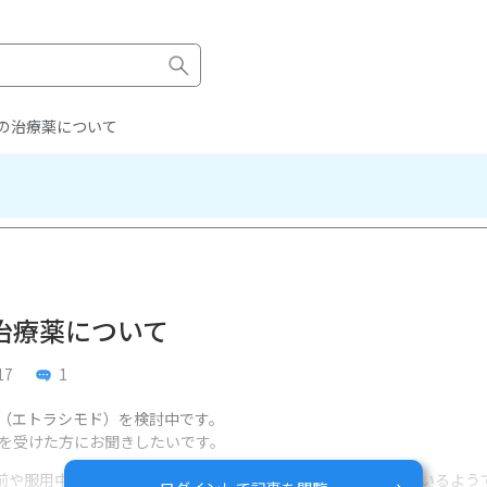
の治療薬について
治療薬について
17
1
（エトラシモド）を検討中です。
を受けた方にお聞きしたいです。
用前や服用中に心電図、眼科検査、肝機能検査などが推奨されているよう