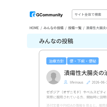
HOME
みんなの投稿
投稿一覧
潰瘍性大腸炎
みんなの投稿
治療方針
便・下痢・便秘
潰瘍性大腸炎の
lifeinaus
2026-06-
ゼポジア（オザニモド）やベルスピティ
実際に服用されている方、開始時に説明
添付文書やPMDAの情報を見ると、服