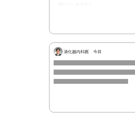
受けていますか？
開始前に心電図や眼科検査は実際に
（全員ほぼ必須なのか、必要な人だ
総合病院・大学病院とクリニック（
クリニックの場合、眼科など別の病
服用開始後も定期的に心電図や眼科
消化器内科医 今井
それとも症状が出た時だけでしょう
実際の主治医の説明はどんな感じで
「念のため検査しましょう」なのか
最後に、患者さんや主治医の先生の
メージはありますか？
特に、主治医の先生からどのような
す。
現在、総合病院にするかクリニックにす
差し支えなければ経験談を教えていただ