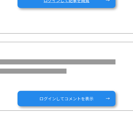
ログインして記事を閲覧
行いましたか？
けなのか）
IBD専門クリニックなど）で検査対応に違いはありますか？
院受診が必要でしたか？
検査をしていますか？
か？
したか？
、「ほぼ必須」なのか気になっています。
印象として、ゼポジア／ベルスピティは「心電図・眼科検査などが必要
説明を受けたか（負担感があるのか、実際はそこまででもないのか）に
ログインしてコメントを表示
るか迷っており、実際の運用を知りたいです。
けると助かります。