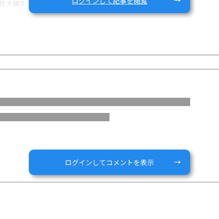
ログインして記事を閲覧
性大腸炎と診断されています。
、
りました。
いまでは改善に向かっていたのですが、
血、肛門の痛みが強くなり、
化してボコボコとしていました。
診予定ですが、肛門の病変が強いためクローン病かもしれないと言われ
ムを飲んでいて便も便秘なことが多いのですが、
どの激痛があります。(肛門の奥の方)
ログインしてコメントを表示
キンに漏れた便がつくことと多いです。
でしょうか？
なっていませんが、スキンタグや内痔核、切れ痔はよくあります。