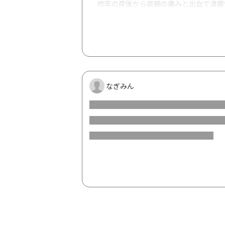
昨年の産後から直腸の痛みと出血で潰瘍
最初はS字結腸までの軽い炎症でしたが
今年の初めには直腸にのみ深い潰瘍があ
レクタブルの後に座薬を続け、3月くら
その後5月に復職してからは粘液便と出
なぎみん
大腸カメラの結果、直腸周辺の炎症が悪
クリニックから総合病院を紹介されて受
腹痛などはあまりなく、酸化マグネシウ
硬めの便が通るたびに排便時に悶えるほ
また水様便でもないのに、排便後にナプ
これは潰瘍性大腸炎によくある症状なの
今のところ痔瘻や肛門周囲膿瘍などにも