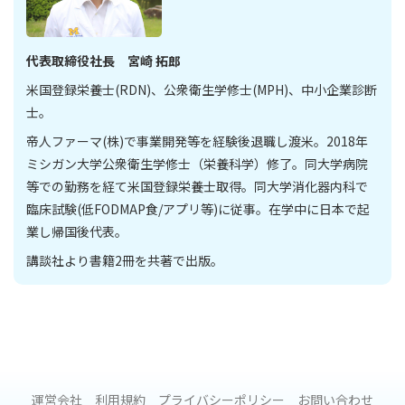
代表取締役社長 宮崎 拓郎
米国登録栄養士(RDN)、公衆衛生学修士(MPH)、中小企業診断
士。
帝人ファーマ(株)で事業開発等を経験後退職し渡米。2018年
ミシガン大学公衆衛生学修士（栄養科学）修了。同大学病院
等での勤務を経て米国登録栄養士取得。同大学消化器内科で
臨床試験(低FODMAP食/アプリ等)に従事。在学中に日本で起
業し帰国後代表。
講談社より書籍2冊を共著で出版。
運営会社
利用規約
プライバシーポリシー
お問い合わせ