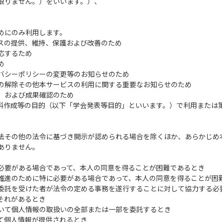
限りません。）をいいます。）、
めにのみ利用します。
スの提供、維持、保護および改善のため
応するため
め
バシーポリシーの変更等のお知らせのため
の解除その他本サービスの利用に関する重要なお知らせのため
、および成果確認のため
料作成等の目的（以下「学会発表等目的」といいます。）で利用または
保護法その他の法令に基づき開示が認められる場合を除くほか、あらかじ
ありません。
必要がある場合であって、本人の同意を得ることが困難であるとき
推進のために特に必要がある場合であって、本人の同意を得ることが困
委託を受けた者が法令の定める事務を遂行することに対して協力する必
それがあるとき
いて個人情報の取扱いの全部または一部を委託するとき
て個人情報が提供されるとき