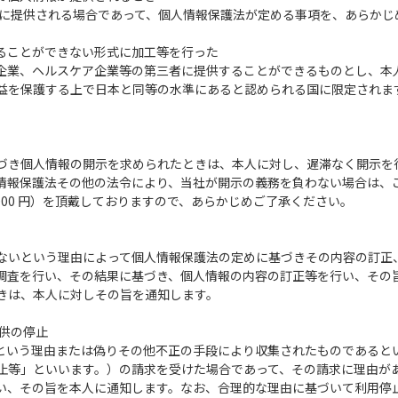
者に提供される場合であって、個人情報保護法が定める事項を、あらかじ
することができない形式に加工等を行った
企業、ヘルスケア企業等の第三者に提供することができるものとし、本
益を保護する上で日本と同等の水準にあると認められる国に限定されま
。
づき個人情報の開示を求められたときは、本人に対し、遅滞なく開示を
情報保護法その他の法令により、当社が開示の義務を負わない場合は、こ
,000 円）を頂戴しておりますので、あらかじめご了承ください。
ないという理由によって個人情報保護法の定めに基づきその内容の訂正
調査を行い、その結果に基づき、個人情報の内容の訂正等を行い、その
きは、本人に対しその旨を通知します。
提供の停止
るという理由または偽りその他不正の手段により収集されたものである
止等」といいます。）の請求を受けた場合であって、その請求に理由が
い、その旨を本人に通知します。なお、合理的な理由に基づいて利用停