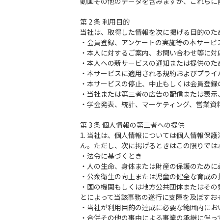
動画その他のデータを含みますが、これらに
第 2 条 利用目的
当社は、取得した情報を次に掲げる目的のた
・会員登録、アンケートの実施等の本サービ
・本人に対するご案内、お問い合わせ等に対
・本人への新サービスの通知または提供のた
・本サービスに適用される規約およびプライ
・本サービスの停止、中止もしくは会員登録
・当社または第三者の広告の配信または表示
・学会発表、統計、マーケティング、営業資
第 3 条 個人情報の第三者への提供
1. 当社は、個人情報については個人情報
ん。ただし、次に掲げるときはこの限りでは
・法令に基づくとき
・人の生命、身体または財産の保護のために
・公衆衛生の向上または児童の健全な育成の
・国の機関もしくは地方公共団体またはその
とによって当該事務の遂行に支障を及ぼすお
・当社が利用目的の達成に必要な範囲内にお
・合併その他の事由による事業の承継に伴っ