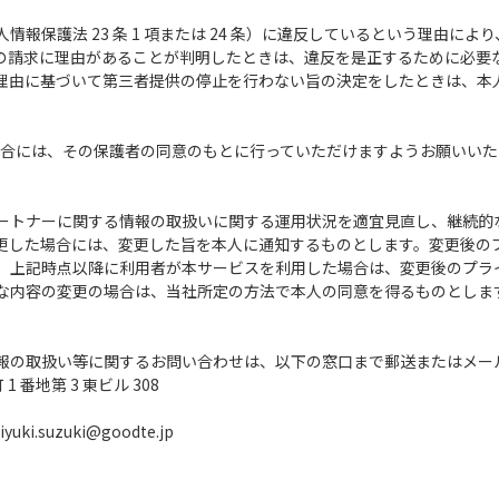
人情報保護法 23 条 1 項または 24 条）に違反しているという理由
の請求に理由があることが判明したときは、違反を是正するために必要
理由に基づいて第三者提供の停止を行わない旨の決定をしたときは、本
場合には、その保護者の同意のもとに行っていただけますようお願いいた
ートナーに関する情報の取扱いに関する運用状況を適宜見直し、継続的
更した場合には、変更した旨を本人に通知するものとします。変更後の
、上記時点以降に利用者が本サービスを利用した場合は、変更後のプラ
な内容の変更の場合は、当社所定の方法で本人の同意を得るものとしま
報の取扱い等に関するお問い合わせは、以下の窓口まで郵送またはメー
 番地第 3 東ビル 308
yuki.suzuki@goodte.jp