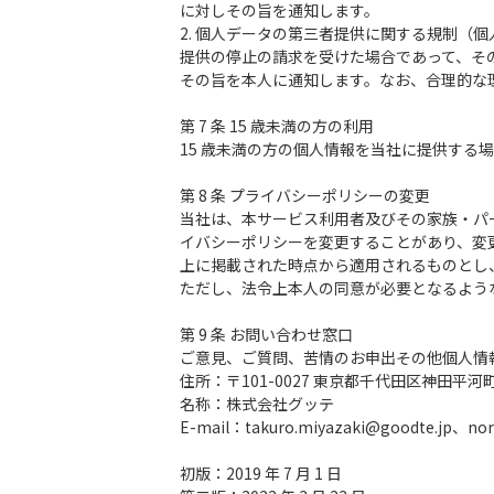
に対しその旨を通知します。
2. 個人データの第三者提供に関する規制（個
提供の停止の請求を受けた場合であって、そ
その旨を本人に通知します。なお、合理的な
第 7 条 15 歳未満の方の利用
15 歳未満の方の個人情報を当社に提供する
第 8 条 プライバシーポリシーの変更
当社は、本サービス利用者及びその家族・パ
イバシーポリシーを変更することがあり、変
上に掲載された時点から適用されるものとし
ただし、法令上本人の同意が必要となるよう
第 9 条 お問い合わせ窓口
ご意見、ご質問、苦情のお申出その他個人情
住所：〒101-0027 東京都千代田区神田平河町 1
名称：株式会社グッテ
E-mail：takuro.miyazaki@goodte.jp、nori
初版：2019 年 7 月 1 日