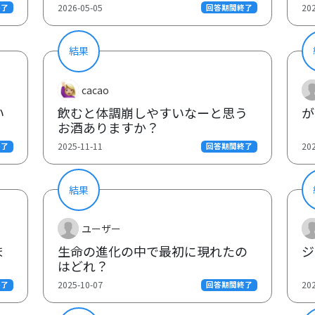
2026-05-05
20
終了
回答期間終了
結果
cacao
い
が
飲むと体調崩しやすいなーと思う
お酒ありますか？
2025-11-11
20
終了
回答期間終了
結果
ユーザー
ま
生命の進化の中で最初に現れたの
ジ
はどれ？
2025-10-07
20
終了
回答期間終了