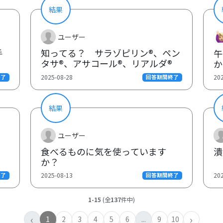
結果
ユーザー
手
知ってる？ サラゾピリン®、ペン
午
タサ®、アサコール®、リアルダ®
か
2025-08-28
20
終了
回答期間終了
結果
ユーザー
食べるものに気を使っています
潰
か？
2025-08-13
20
終了
回答期間終了
1-15
(全
137
件中)
‹
›
1
2
3
4
5
6
...
9
10