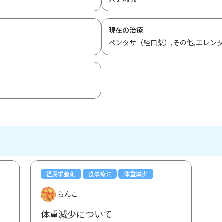
現在の治療
ペンタサ（経口薬）,その他,エレン
経腸栄養剤
食事療法
体重減少
らんこ
体重減少について