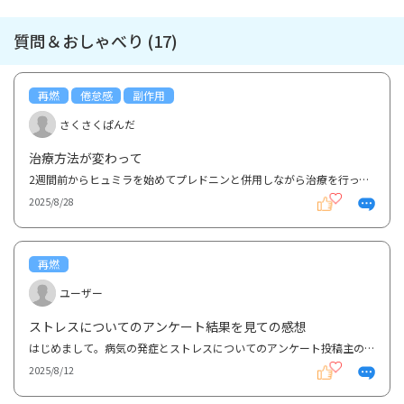
質問＆おしゃべり (17)
再燃
倦怠感
副作用
さくさくぱんだ
治療方法が変わって
2週間前からヒュミラを始めてプレドニンと併用しながら治療を行っています。 ヒュミラの注射は間隔を空...
2025/8/28
再燃
ユーザー
ストレスについてのアンケート結果を見ての感想
はじめまして。病気の発症とストレスについてのアンケート投稿主の後藤けいです。初めての投稿で不安だ...
2025/8/12