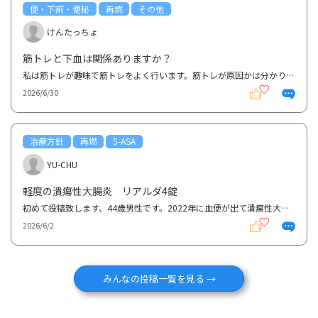
便・下痢・便秘
再燃
その他
けんたっちょ
筋トレと下血は関係ありますか？
私は筋トレが趣味で筋トレをよく行います。筋トレが原因かは分かりませんが、筋トレをした翌日、下血が...
2026/6/30
治療方針
再燃
5-ASA
YU-CHU
軽度の潰瘍性大腸炎 リアルダ4錠
初めて投稿致します、44歳男性です。2022年に血便が出て潰瘍性大腸炎疑いの診断有り、その後リアルダ1日...
2026/6/2
みんなの投稿一覧を見る →