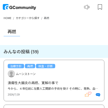
HOME
カテゴリーから探す
再燃
再燃
みんなの投稿 (59)
治療方針
再燃
検査・診断
ムーンストーン
潰瘍性大腸炎の再燃、寛解の事で
今から、４年位前に左膝人工関節の手術を受け その時に、発熱、血便、腹痛でＣＴの検査をして腸の浮腫...
2026/7/19