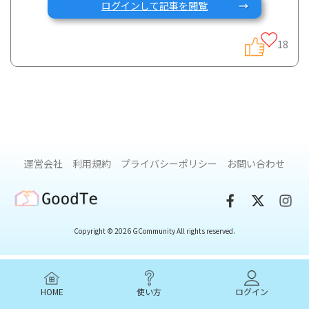
ログインして記事を閲覧
近年の食品加工技術の発展により、様々な加工食品が販売さ
れるようになりました。
18
IBDでは加工食品に利用される食品添加物が良くないと昔から
言われていましたが、最近の研究によりその詳細なメカニズ
ムが判明してきました。
運営会社
利用規約
プライバシーポリシー
お問い合わせ
今回は食品添加物がIBDにどのような影響を及ぼすのか、最新
の研究と合わせて解説します。
GoodTe
IBDにおける食品添加物のポイント
Copyright © 2026 GCommunity All rights reserved.
・動物実験では、食品添加物摂取により消化管の炎症が悪化
することが確認
HOME
使い方
ログイン