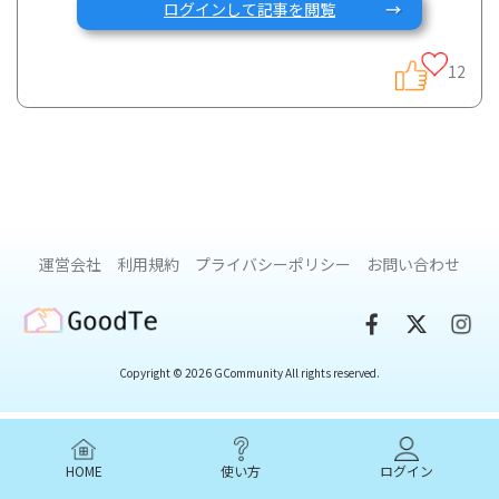
ログインして記事を閲覧
今回は、Gastroenterologyという雑誌に発表された、IBD患
12
者さんを対象とした心理学的アプローチの効果を検証した論
文をご紹介します。
IBD患者さんの中には、精神的なストレスを抱えている方が多
いのではないでしょうか？
運営会社
利用規約
プライバシーポリシー
お問い合わせ
トイレが近くて外出が怖い、好きなものを食べられない、周
GoodTe
りの人の病気への理解が得られないなど、IBDではストレスの
もとになりそうなものがたくさんありますよね。
Copyright © 2026 GCommunity All rights reserved.
実はこうしたストレスは消化器症状とも関連しているんで
す。このような腸内環境と脳・中枢神経機能との関係は“脳腸
相関”と呼ばれており、現在注目されている研究分野になりま
HOME
使い方
ログイン
す。