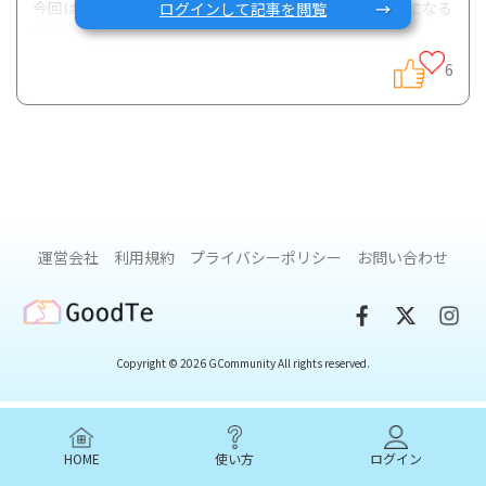
今回は、IBDの中でも特にクローン病の栄養管理で重要になる
ログインして記事を閲覧
経腸栄養剤について解説します。
経腸栄養剤の基本的知識から、なぜ経腸栄養剤がクローン病
6
にとって重要なのかご紹介したいと思います。
IBDにおける経腸栄養療法のポイント
・経腸栄養療法は、クローン病の寛解導入・寛解維持に有効
運営会社
利用規約
プライバシーポリシー
お問い合わせ
・小児IBD活動期では、特にExclusive Enteral Nutritionが
有効
GoodTe
・成分栄養剤の飲用方法に注意
Copyright © 2026 GCommunity All rights reserved.
（1）経腸栄養剤とは？
HOME
使い方
ログイン