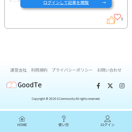
ログインして記事を閲覧
9
食事がクローン病の発症や病気の進展に関与することは様々
な研究で明らかにされており、特に飽和脂肪酸やオメガ6系脂
肪酸などの脂質との関係が注目されています。
今回ご紹介する論文は、寛解期のクローン病患者さんに対し
て赤身肉や加工肉の摂取を実際に減らすよう指導した場合
に、病気の再燃率に影響するかを評価したランダム化比較研
運営会社
利用規約
プライバシーポリシー
お問い合わせ
究になります。
GoodTe
具体的には、以下のようにグループを分けて比較を行ってい
ます。それぞれの食事介入後49週間目にshort Crohn’s
Copyright © 2026 GCommunity All rights reserved.
Disease Activity Indexというクローン病の活動係数を用い
て、クローン病の病状を調査しています。
HOME
使い方
ログイン
1）高赤身肉・加工肉摂取群