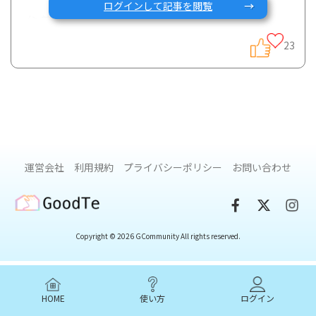
ログインして記事を閲覧
（＞前回の記事はこちら
（
https://gcarecommunity.com/article/99
）です。まだ前
23
回の記事をお読みでない方は、まずそちらから目を通してい
ただけると理解しやすいと思います。）
皆さんご存知かもしれませんが、5-ASA製剤（主成分のメサ
ラジンを含む薬のこと）は、「サラゾピリン®、ペンタサ®、
アサコール®、リアルダ®」と4種類あります。
運営会社
利用規約
プライバシーポリシー
お問い合わせ
本記事では、この4種類の違いを中心に解説していきたいと思
GoodTe
います。
Copyright © 2026 GCommunity All rights reserved.
1. 5-ASA製剤が効果を発揮するために必要なことは？
HOME
使い方
ログイン
5-ASA製剤が効果を発揮するためには、薬が直接に腸の粘膜