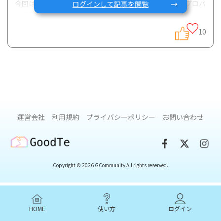
今回は、IBDの病態にも関わる腸内細菌について、特にプロバ
ログインして記事を閲覧
イオティクスとプレバイオティクスを中心に解説します。
10
巷でも腸内環境を整える“腸活”が流行っていますが、IBDの病
気にも腸活が有用なのか、最新の科学的根拠も踏まえてご説
明します。
IBDにおける腸活のポイント
運営会社
利用規約
プライバシーポリシー
お問い合わせ
・潰瘍性大腸炎では、特定のプロバイオティクスのみ臨床効
果が認められる
GoodTe
・クローン病では、プロバイオティクスの臨床効果は認めら
れていない
Copyright © 2026 GCommunity All rights reserved.
・健康維持のために、腸内環境は良好に保つ
HOME
使い方
ログイン