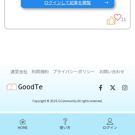
ログインして記事を閲覧
IBDと診断されたばかりの患者さんの中には、急に担当医や管
理栄養士から食事制限が必要といわれ困惑されている方も多
11
いのではないでしょうか？
IBDと食事に関しては既にいくつかの記事にまとめて投稿され
ていますが、IBDと診断された時に知っておきたい重要なポイ
ントを改めてご説明したいと思います。
運営会社
利用規約
プライバシーポリシー
お問い合わせ
1. 自分の食生活を見直してみる
GoodTe
これまでの様々な疫学研究により、IBD発症に食事が影響する
Copyright © 2026 GCommunity All rights reserved.
ことが明らかにされています。
特に食事の欧米化による肉類や加工食品、ファストフードの
HOME
使い方
ログイン
摂取増加、また野菜や果物の摂取低下がIBD発症に関与するこ