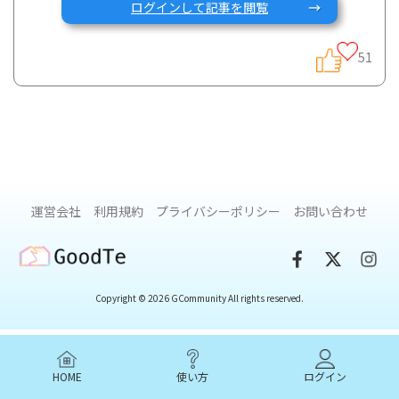
ログインして記事を閲覧
安倍首相の退任に伴い、インターネットでは潰瘍性大腸炎の
食事について色々な情報が出回っていますね。
51
これまでにIBDの食事については別の記事にまとめていました
が、今回は潰瘍性大腸炎に焦点を当てて解説していきます。
少し文章が長いので、結論だけ知りたい方は一番下のまとめ
を見ていただければ幸いです。
運営会社
利用規約
プライバシーポリシー
お問い合わせ
クローン病と同様に、潰瘍性大腸炎でも症状が悪化している
活動期と安定している寛解期では、推奨される食事内容が異
GoodTe
なります。
Copyright © 2026 GCommunity All rights reserved.
活動期の食事
炎症が起きている活動期では、腸管の負担を避け安静にする
HOME
使い方
ログイン
ために潰瘍性大腸炎でも低脂質・低残渣食が望ましいとされ