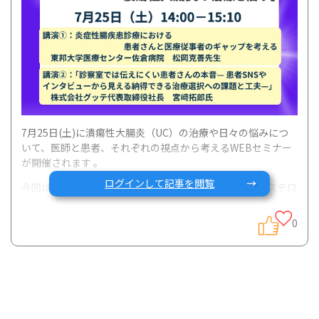
7月25日(土)に潰瘍性大腸炎（UC）の治療や日々の悩みにつ
いて、医師と患者、それぞれの視点から考えるWEBセミナー
が開催されます
。
ログインして記事を閲覧
今回は
Gコミュニティでもたびたび相談が寄せられる、ステロ
イド、生物学的製剤やJAK阻害薬などのアドバンスドセラピ
ーに関して、医師とのコミュニケーションや治療方針の決め
0
方についての内容となります。
東邦大学医療センター佐倉病院
の教授でIBD領域で次世代の専
門医のリーダーと言われている松岡先生の講演もあります！
また後半では、Gコミュニティを運営する
株式会社グッテ代表
の宮崎が、
患者SNSやインタビューから見えてきた「診察室