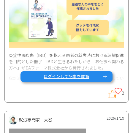
炎症性腸疾患（
IBD
）を抱える患者の就労時における理解促進
を目的とした冊子「
IBD
と生きるわたしから お仕事へ関わる
方へ」が
EA
ファーマ株式会社から発行されました。
ログインして記事を閲覧
Gコミュニティを運営する株式会社グッテも作成に協力してい
ます。
2
下記の
URL
または
QR
コードよりダウンロード可能です。
【
EA
ファーマ 患者さまご家族の皆様向け お役立ち資料サ
2026/1/19
就労専門家 大谷
イト内掲載】
https://www.eapharma.co.jp/hubfs/patient/material/pdf/