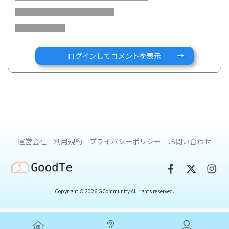
AEA-J-1-PM-05172.pdf
ログインしてコメントを表示
この冊子では患者さんだけでなく職場で直接関わる方、人
事・労務担当者など、仕事に関わる周囲の方々に向けて、疾
運営会社
利用規約
プライバシーポリシー
お問い合わせ
患の特性や就労時に生じやすい困りごと、理解の参考となる
ポイントを分かりやすく紹介しています。
GoodTe
Gコミュニティの患者さんにもフィードバックをいただき作成
しました。ぜひご活用ください！
Copyright © 2026 GCommunity All rights reserved.