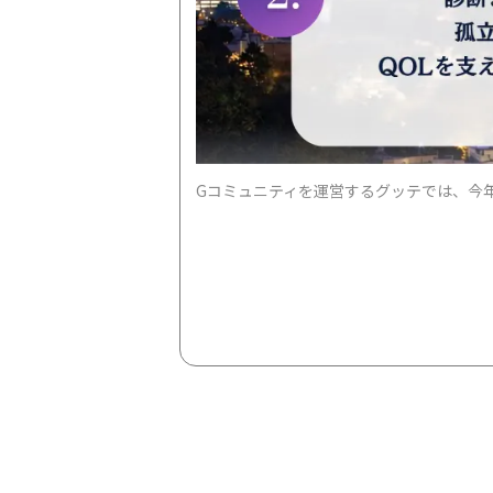
Gコミュニティを運営するグッテでは、今年
■ プロジェクト（1）：【イベント】Gコ
「WORLD IBD DAY 2026 ライト
します。
13:00 〜 13:30：トークセッション「小児
弊社患者スタッフが登壇。自らもIBDと
13:50 〜 14:20：Gコミュニティ交流会 