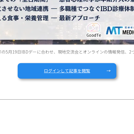
の5月19日IBDデーに合わせ、現地交流会とオンラインの情報発信、2
ログインして記事を閲覧
ミュニティ交流会 ＆ 公式セッションへの登壇
アップイベント IN JAPAN」の公式プログラムにおいて、弊社代表の宮﨑お
IBDについて」
共に歩む当事者として、小児期・学童期における悩みや、社会に知ってほ
in 東京タワー（IBD患者交流会）