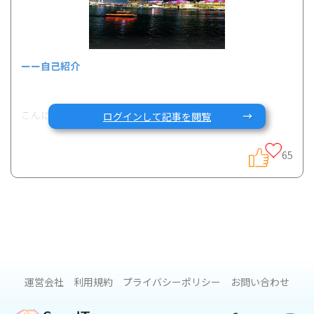
ーー自己紹介
こんにちは、９２（くに）と申します。
ログインして記事を閲覧
高校1年生の春にクローン病と診断され、１３年ほど経ちまし
た。北海道在住の女性です。
65
今回体験談を書かせていただくことになり、何を書こうか悩
みました。数日間いろいろと振り返り、学校生活や進路、就
業について書こうと思います。ついでに恋愛事情も。性につ
いても触れたいのですが、今回は保護者の方も読まれると思
いやめておきます。
運営会社
利用規約
プライバシーポリシー
お問い合わせ
この体験談が誰かの参考や励ましになれば幸いです。