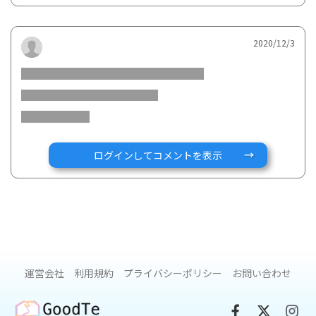
旺盛な2歳の息子、二人の子どもと夫と私の四人家族との毎日
を、騒がしくも幸せに過ごしております。
2020/12/3
この度はお声を掛けて頂き、私の体験がIBDで悩んでいる患者
様御本人や、支えている周りの方の参考に少しでもなればと
思い、拙いながらも執筆をさせて頂きました。
IBDでも、自分に合った治療法と、周りの理解があれば普通の
ログインしてコメントを表示
人と同じように生活出来るよ！
病気であろうと、良い縁があれば結婚も、出産だって出来た
よ！
運営会社
利用規約
プライバシーポリシー
お問い合わせ
という私の実体験をお読み頂き、未来に対する不安を少しで
も無くせれば幸いです。（※あくまで私個人の体験です。）
GoodTe