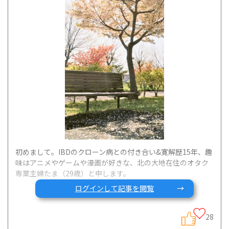
初めまして。IBDのクローン病との付き合い&寛解歴15年、趣
味はアニメやゲームや漫画が好きな、北の大地在住のオタク
専業主婦たま（29歳）と申します。
ログインして記事を閲覧
とても頼りになり、精神的・肉体的にも健康な32歳の夫と、
28
もうすぐ4歳になる元気いっぱい年少さんの娘と、腕白で食欲