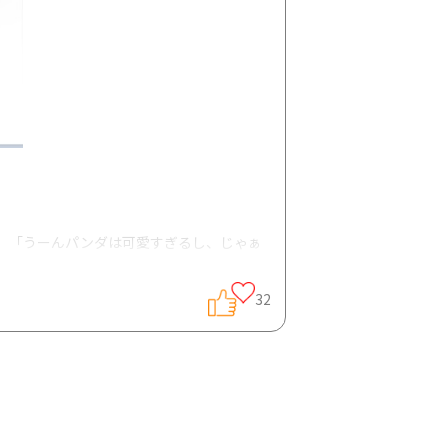
、「うーんパンダは可愛すぎるし、じゃぁ
32
50代真っ只中です。