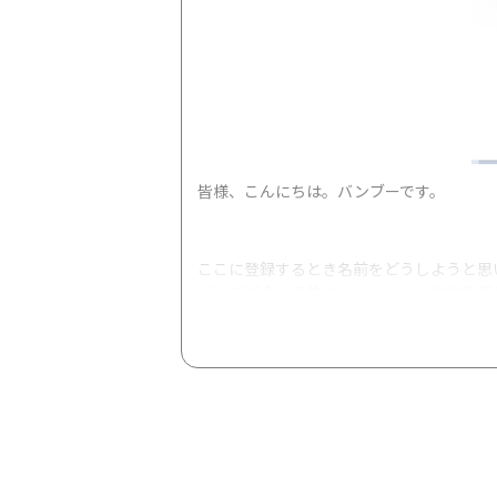
皆様、こんにちは。バンブーです。
ここに登録するとき名前をどうしようと思
パンダが食べる竹にしとこ」と、やや安易
こんな爆裂音の多いＨＮと自分との距離を
ーーなぜこの病気になっちゃった？