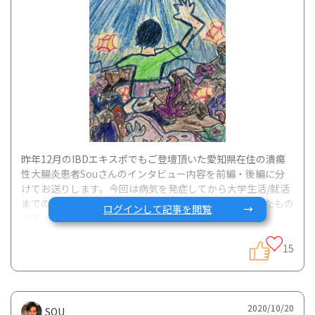
昨年12月のIBDエキスポでもご登壇頂いた愛知県在住の潰瘍
性大腸炎患者Souさんのインタビュー内容を前編・後編に分
けてお送りします。今回は病気を発症してから大学生活/就活
までの内容です。表紙の絵はSouさんがご自身で描かれたもの
ログインして記事を閲覧
です。
15
――潰瘍性大腸炎の発症はいつごろでしたか？
2020/10/20
SOU