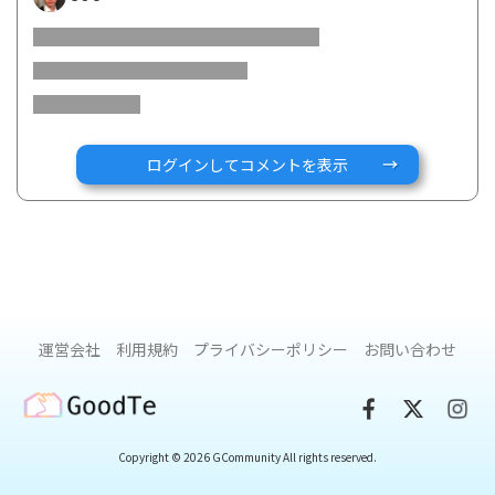
高校1年生の春に発症しました。最初はお腹の調子が悪いのが
続いていた程度だったのですが、ある時血便が出てきて、症
状を我慢できなくなり、母親が気づいてクリニックに行きま
した。そのクリニックでは「詳しいことはわからないから専
門的な病院に行ったほうが良い」と言われ、病院で内視鏡を
行い、確定診断となりました。中学の時はサッカー部でした
が特別お腹が弱いといったことはなかったので突然の出来事
ログインしてコメントを表示
でした。
診断を受けた時は初めて聞いた病名だったこともあり、あま
り実感はありませんでした。そうゆう病気になっちゃったと
思ったくらいでふわふわした感じでした。基本的に病気は終
わるイメージがあるので、いつかよくなるのではないかくら
いの気持ちでいました。
運営会社
利用規約
プライバシーポリシー
お問い合わせ
GoodTe
――どのような高校生活を過ごされたのですか？
Copyright © 2026 GCommunity All rights reserved.
病気のことは担任の先生には伝えていたものの友人には話し