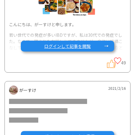
こんにちは、がーすけと申します。
若い世代での発症が多いIBDですが、私は30代での発症でし
た。なので、限られたお話しかできませんが、自炊は結構こ
ログインして記事を閲覧
なしている方なのでその辺で何かお役に立てたら嬉しいなと
思っています。
49
Twitterの方にもノンフライ調理や低脂質の食事を投稿してい
るので、良かったらお気軽にお声掛けください。（便乗宣
伝）
2021/2/16
がーすけ
ユーザー名→ ＠gask_UC アカウント名→がーすけUC@暇
人。
治療経過の説明がだいぶ複雑で長くなってしまったのです
が、サラッとお付き合いくださると嬉しいです。