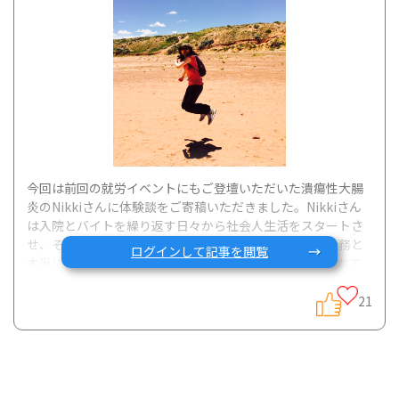
今回は前回の就労イベントにもご登壇いただいた潰瘍性大腸
炎のNikkiさんに体験談をご寄稿いただきました。Nikkiさん
は入院とバイトを繰り返す日々から社会人生活をスタートさ
せ、そこからフリーランスへ転身、そして財団法人へ勤務と
ログインして記事を閲覧
本当に様々なことを経験されています。その中で一貫されて
いるのは仕事への興味・好奇心です。病気を抱えながらも、
やってみたいこと、楽しいと思うことにフォーカスする生き
21
方は本当に素敵です。ぜひご一読ください。 グッテス
タッフ