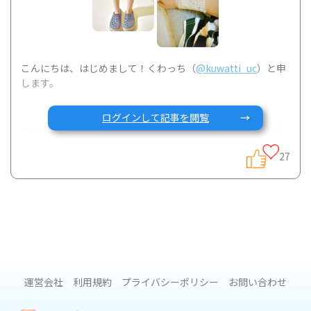
こんにちは、はじめまして！くわっち（
@kuwatti_uc
）と申
します。
ログインして記事を閲覧
高校生なりたての2009年に潰瘍性大腸炎と診断され、その後
2度の入院、結婚、妊娠出産、離婚を経て、現在は3歳になる
27
娘と2人で暮らしをしています。
潰瘍性大腸炎やクローン病の患者さんは、そのほとんどが
日々食事や飲み物に気を遣った生活をしていると思われま
す。
運営会社
利用規約
プライバシーポリシー
お問い合わせ
私もそのひとりで、完璧に寛解したZE！という時期を除き、
食事に制限をかけたり、そのとき食べられそうな食べ物を探