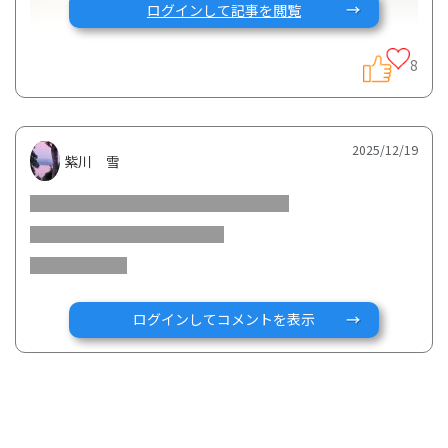
ログインして記事を閲覧
8
2025/12/19
紫川 雪
今回は潰瘍性大腸炎患者のむねりんさんの体験談第一弾で
す。
むねりんさん、ご寄稿ありがとうございます！
第二弾は来週投稿予定です。どうぞお楽しみに。
ログインしてコメントを表示
（グッテスタッフ）
‐‐‐‐‐‐‐‐‐‐
2020
年の発症から、プロサッカー選手を目指す夢の断念、大