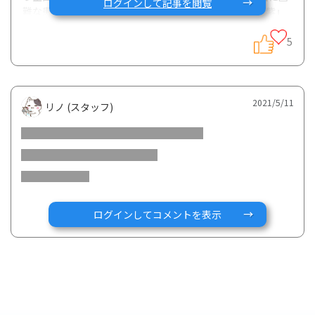
ログインして記事を閲覧
難な患者様におかれましては、
「IBDカラー」である「紫」
の何かの写真
(企業名、製品名、薬剤名などが記載されたも
の、医薬品そのものやパッケージの写真を除く)と「#IBDデ
5
ーレシピ」とハッシュタグをつけての投稿及びプレゼントへ
の応募も可能とします。
ということで、紫色の写真を投稿したいけれど・・・と思っ
2021/5/11
リノ (スタッフ)
ているみなさんに、少しでも参考になればと思い、写真例を
まとめてみました
😊
お花やタオル、文房具、野菜、フルーツなどなど、企業名や
製品名、薬剤名が記載されてないものであれば何でも大丈夫
です🙆‍♀️
ログインしてコメントを表示