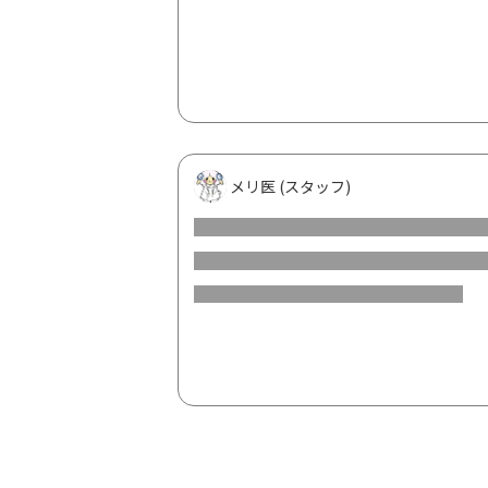
🎉🎉おめでとうリス🎉🎉
また、プレゼントは、ケアリスとメリ医
メリ医 (スタッフ)
Zoom交流会の時などに使っていただけ