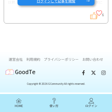
ログインして記事を閲覧
以前、効果の差を感じたという意見を聞いたことがあり気に
なったのでアンケートを取ってみました。
6
運営会社
利用規約
プライバシーポリシー
お問い合わせ
GoodTe
２週間の期間で３２名の方が回答くださいました。
Copyright © 2026 GCommunity All rights reserved.
②特に変化は感じなかったという方と③効果の差を感じたと
いう方
HOME
使い方
ログイン
約４：１という結果に。