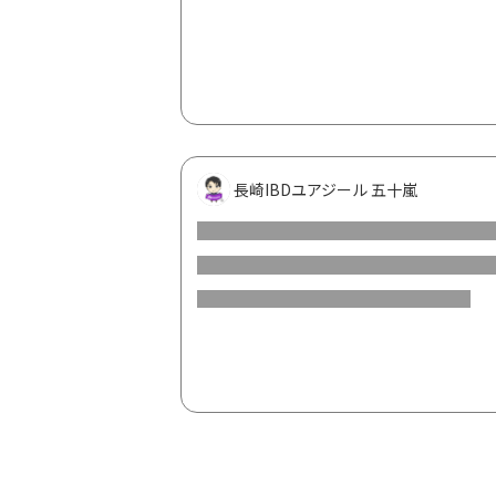
🎉🎉おめでとうリス🎉🎉
長崎IBDユアジール 五十嵐
また、プレゼントは、ケアリスとメリ医
Zoom交流会の時などに使っていただけ