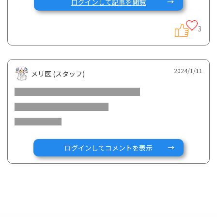
ログインして記事を閲覧
shoさん、ramさん、よっちゃんさん、なみちんさんの4名に
決定しました！
3
🎉🎉おめでとうリス🎉🎉
2024/1/11
メリ医 (スタッフ)
プレゼントは、ケアリスとメリ医のZoom壁紙になります。
Zoom交流会の時などに使っていただければ幸いです。
ログインしてコメントを表示