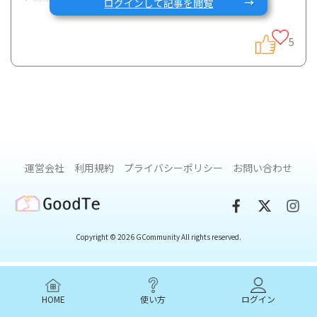
ログインして記事を閲覧
5
https://www.ibdnetwork.org/
トップページの3段目：「IBDネットワーク通信2021年冬号
が発行されました」をクリックし、16-17ページに掲載され
ています。
運営会社
利用規約
プライバシーポリシー
お問い合わせ
IBDネットワークは全国のIBD患者会の集まりで、患者会の相
互支援や行政への働きかけ、社会への情報発信などを行って
GoodTe
いる組織です。
Copyright © 2026 GCommunity All rights reserved.
これまでも様々な患者会とコラボさせていただいています
が、IBDネットワークさんの会報にGコミュニティのイベント
が掲載されたのはじめてでとても光栄です^^
HOME
使い方
ログイン