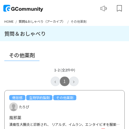
HOME
質問&おしゃべり（アーカイブ）
その他薬剤
質問＆おしゃべり
その他薬剤
1-2
(全
2
件中)
‹
›
1
倦怠感
生物学的製剤
その他薬剤
たろぴ
風邪薬
潰瘍性大腸炎と診断され、 リアルダ、イムラン、エンタイビオを服薬中です。 季節の変わり目と仕事の...