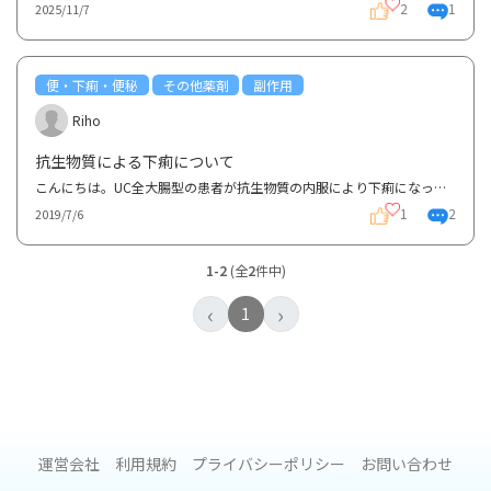
2
1
2025/11/7
便・下痢・便秘
その他薬剤
副作用
Riho
抗生物質による下痢について
こんにちは。UC全大腸型の患者が抗生物質の内服により下痢になった場合、服薬期間が終了してからどれ位...
1
2
2019/7/6
1-2
(全
2
件中)
‹
›
1
運営会社
利用規約
プライバシーポリシー
お問い合わせ