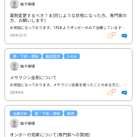
柚子檸檬
薬剤変更するべき？ま(同じような状態になった方、専門家の
方、お願いします)
お世話になっております。7月末よりオンボーのみで治療しています。( 5asa不耐です)それまではジセレカ...
2024/12/17
便・下痢・便秘
腹部症状
5-ASA
柚子檸檬
メサラジン坐剤について
お世話になっております。メサラジン坐薬を使ったことのある方と、今井先生にお聞きしたいと思います。...
2024/9/6
治療方針
便・下痢・便秘
再燃
柚子檸檬
オンボーの効果について(専門家への質問)