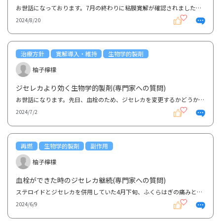
お世話になっております。7月の終わりに粘膜寛解が確認されました。炎症一つない綺麗な腸と言われました...
2024/8/20
治療方針
寛解導入・維持
生物学的製剤
柚子檸檬
ジセレカより効く生物学的製剤(専門家への質問)
お世話になります。先日、血栓のため、ジセレカを変更するかどうかの質問をした者です。その後、ジセレ...
2024/7/2
再燃
生物学的製剤
副作用
柚子檸檬
血栓ができた時のジセレカ継続(専門家への質問)
ステロイドとジセレカを併用していた4月下旬、ふくらはぎの痛みと腫れで、整形外科に行ったところ、Ｄダ...
2024/6/9