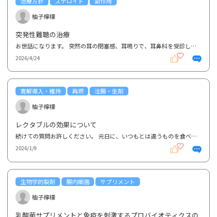
治療方針
ステロイド
副作用
柚子檸檬
突発性難聴の治療
お世話になります。 突然の耳の閉塞感、耳鳴りで、耳鼻科を受診したところ、低い音が聞きにくくなって...
2026/4/24
寛解導入・維持
再燃
注腸・坐剤
柚子檸檬
レクタブルの効果について
続けての質問お許しください。 元日に、いつもとは違うものを食べたせいか夜にお腹ぎ痛くなりました。...
2026/1/9
生物学的製剤
腸内細菌
サプリメント
柚子檸檬
乳酸菌サプリメントと免疫を刺激するプロバイオティクスの