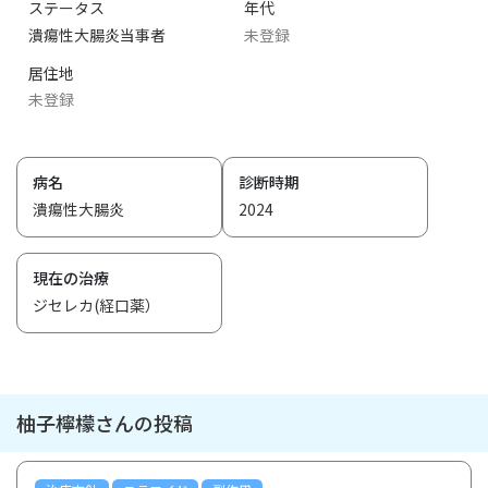
ステータス
年代
潰瘍性大腸炎当事者
未登録
居住地
未登録
病名
診断時期
潰瘍性大腸炎
2024
現在の治療
ジセレカ(経口薬）
柚子檸檬さんの投稿