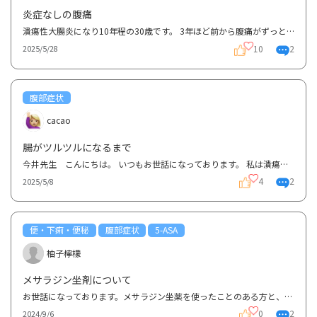
炎症なしの腹痛
潰瘍性大腸炎になり10年程の30歳です。 3年ほど前から腹痛がずっと続いているのですが、特にこの2ヶ月...
10
2
2025/5/28
腹部症状
cacao
腸がツルツルになるまで
今井先生 こんにちは。 いつもお世話になっております。 私は潰瘍性大腸炎が発症して8年ほどになるの...
4
2
2025/5/8
便・下痢・便秘
腹部症状
5-ASA
柚子檸檬
メサラジン坐剤について
お世話になっております。メサラジン坐薬を使ったことのある方と、今井先生にお聞きしたいと思います。...
0
2
2024/9/6