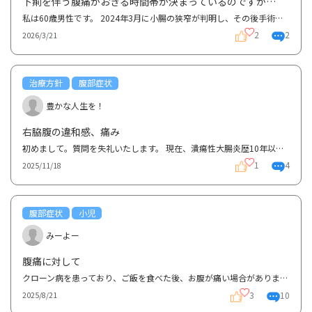
下痢を伴う腹痛がおきる時間帯が決まっているのですが…
私は60歳男性です。 2024年3月に小腸の狭窄が判明し、その後手術、病理検査でクローン病との診断が下り...
2
2
2026/3/21
治療方針
腹部症状
豊かな人生を！
右脇腹の違和感、痛み
初めまして。質問を失礼いたします。 現在、潰瘍性大腸炎歴10年以上で、再燃寛解を繰り返しています。...
1
4
2025/11/18
腹部症状
小児
みーよー
腹痛に対して
クローン病を患っており、ご飯を食べた後、お腹が痛い場合がありますが、その様な場合にはどの様に対応...
3
10
2025/8/21