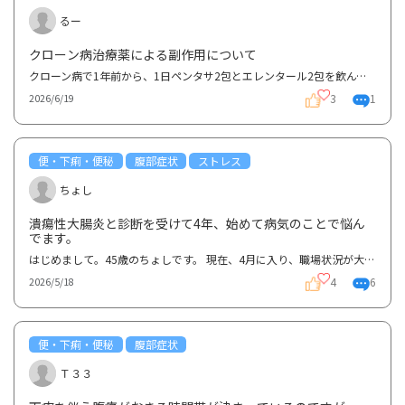
るー
クローン病治療薬による副作用について
クローン病で1年前から、1日ペンタサ2包とエレンタール2包を飲んでいます。ペンタサによる副作用がある...
3
1
2026/6/19
便・下痢・便秘
腹部症状
ストレス
ちょし
潰瘍性大腸炎と診断を受けて4年、始めて病気のことで悩ん
でます。
はじめまして。45歳のちょしです。 現在、4月に入り、職場状況が大きく変わり、腹痛が強くなったため、...
4
6
2026/5/18
便・下痢・便秘
腹部症状
Ｔ３３