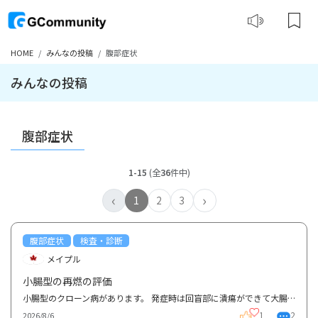
HOME
みんなの投稿
腹部症状
みんなの投稿
腹部症状
1-15
(全
36
件中)
‹
›
1
2
3
腹部症状
検査・診断
メイプル
小腸型の再燃の評価
小腸型のクローン病があります。 発症時は回盲部に潰瘍ができて大腸カメラで診断に至りましたが、その...
1
2
2026/8/6