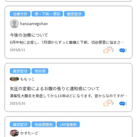
治療方針
便・下痢・便秘
腹部症状
harusamegohan
今後の治療について
6月中旬に出産し、7月頭からずっと腹痛と下痢、切迫便意に悩まされていました。(血便はないです) 7月半...
2
1
2025/8/11
腹部症状
倦怠感
ももっこ
気圧の変動によるお腹の張りと違和感について
潰瘍性大腸炎を発症してから10年ほどになります。昔からなのですが、気圧の乱高下が激しい日や、満月・...
5
1
2025/5/30
腹部症状
免疫調整剤
JAK阻害剤
かすたーど