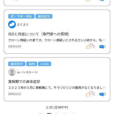
便・下痢・便秘
腹部症状
さくさく
IBDと月経について（専門家への質問）
クローン病疑いの者です。クローン病疑いとされるだいぶ前から、私は月経や排卵の前後の時期にかなり激...
2
2
2024/3/25
腹部症状
再燃
5-ASA
ムーンストーン
寛解期での身体症状
２０２３年の５月に寛解期にて、サラゾピリンの服用がなくなりましたサラゾピリンの内服の中止にて、腹...
2
2
2024/2/12
1-15
(全
36
件中)