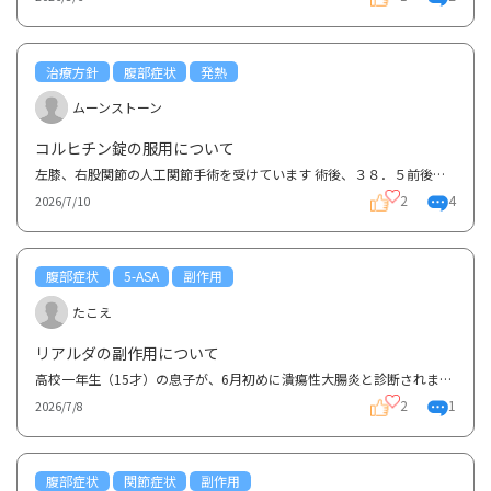
治療方針
腹部症状
発熱
ムーンストーン
コルヒチン錠の服用について
左膝、右股関節の人工関節手術を受けています 術後、３８．５前後の発熱、腹痛があり消化器内科の医師...
2
4
2026/7/10
腹部症状
5-ASA
副作用
たこえ
リアルダの副作用について
高校一年生（15才）の息子が、6月初めに潰瘍性大腸炎と診断されました。腸の左側に炎症があり、血便、腹...
2
1
2026/7/8
腹部症状
関節症状
副作用