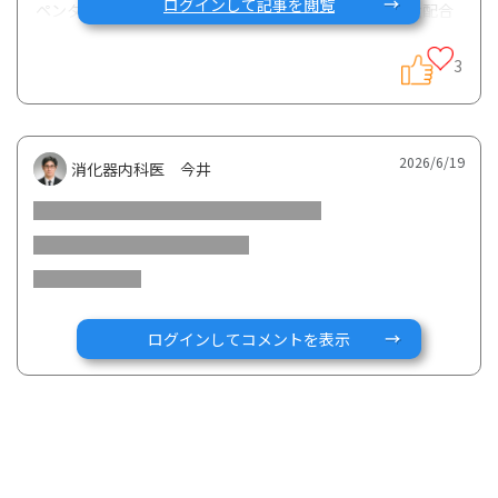
ログインして記事を閲覧
ペンタサの種類は94%顆粒 1.06g、メサラジン1000mg配合
の水色のものです。
3
ペンタサを飲み続けて、9ヶ月後に、肩甲骨、腰、股関節、
膝、ふくらはぎ、足の甲、足の指が一気に痛み出し、一時は
膝を伸ばすことが出来ず歩けませんでした。
その後、膝と膝から下の関節痛のみが残り、3ヶ月ほど悩んで
2026/6/19
消化器内科医 今井
います。
医師からは合併症だと言われており、食生活にも十分と言え
るほど気を配り、現在はCRPは0.01で、その他血液検査も問
題なしです。
昨日の診察後、関節痛が中々治らないから、ペンタサを1日3
包に増やそうとのことで飲みました。時間を守り、いつもと
ログインしてコメントを表示
変わらない食事をしましたが、夜22時頃から、膝関節痛がい
つもの2倍以上増しました。膝や足の指、肘などが熱くこわ
ばり、ジリジリと痛みを感じます。腹痛も増しました。膝か
ら下がここまで痛いのは、3ヶ月ぶりです。
他にも胸が圧迫されるような痛みや、動悸などがあります
が、心臓と肺の検査の結果、問題はありませんでした。