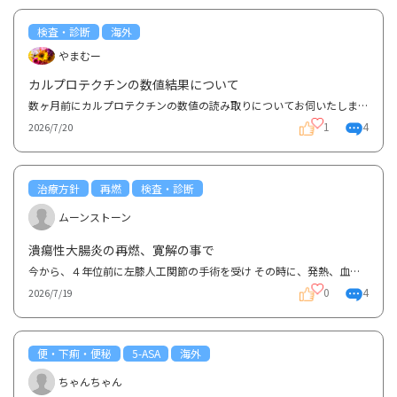
検査・診断
海外
やまむー
カルプロテクチンの数値結果について
数ヶ月前にカルプロテクチンの数値の読み取りについてお伺いたしました。 その後、私の担当PAが変更と...
1
4
2026/7/20
治療方針
再燃
検査・診断
ムーンストーン
潰瘍性大腸炎の再燃、寛解の事で
今から、４年位前に左膝人工関節の手術を受け その時に、発熱、血便、腹痛でＣＴの検査をして腸の浮腫...
0
4
2026/7/19
便・下痢・便秘
5-ASA
海外
ちゃんちゃん