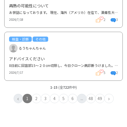
再熱の可能性について
お世話になっております。 現在、海外（アメリカ）在住で、潰瘍性大腸炎についてご相談させていただき...
2
3
2026/7/18
検査・診断
その他
るうちゃんちゃん
アドバイスください
8日前に回盲部15～２０cm切除し、今日クローン病診断うけました。高校一年です。友達にいうべきか学校に...
5
2
2026/7/17
1-15
(全
722
件中)
‹
›
1
2
3
4
5
6
...
48
49