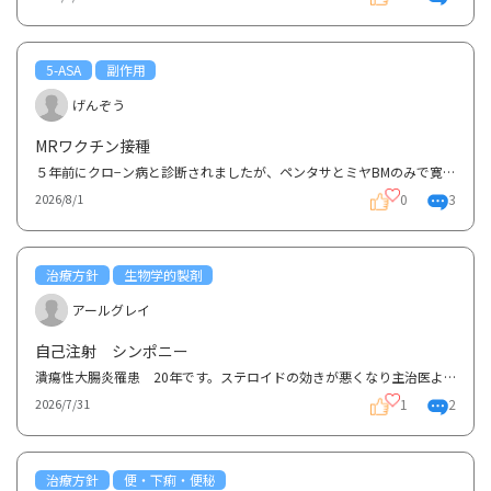
5-ASA
副作用
げんぞう
MRワクチン接種
５年前にクロ−ン病と診断されましたが、ペンタサとミヤBMのみで寛解を維持しております。 海外旅行前に...
0
3
2026/8/1
治療方針
生物学的製剤
アールグレイ
自己注射 シンポニー
潰瘍性大腸炎罹患 20年です。ステロイドの効きが悪くなり主治医よりシンポニーを勧められました。自己...
1
2
2026/7/31
治療方針
便・下痢・便秘