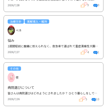
9
9
2026/7/28
治療方針
寛解導入・維持
ベネ
悩み
2週間程前に腹痛に耐えられなく、救急車で運ばれて重症潰瘍性大腸炎と診断され、そこから1ヶ月入院とな...
4
1
2026/7/27
その他
夜
病院選びについて
皆さんは病院選びはどのようにされましたか？ ひとり暮らしをしており自宅から近いクリニックに通って...
5
10
2026/7/26