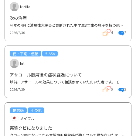
toritta
次の治療
今年の4月に潰瘍性大腸炎と診断された中学生3年生の息子を持つ親です。ペンタサを処方されましたが結果5...
4
2
2026/7/30
便・下痢・便秘
5-ASA
hrt
アサコール服用後の症状経過について
以前、アサコールの効果について相談させていただいた者です。 その後の経過について相談したく、投稿...
0
2
2026/7/29
倦怠感
その他
メイプル
実質クビになりました
クローン病になってから寛解期も倦怠感が強くフルで働かないため、パートで週3日働いていました。ですが...