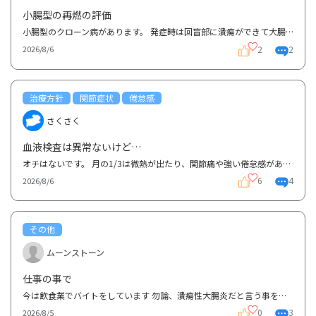
小腸型の再燃の評価
小腸型のクローン病があります。 発症時は回盲部に潰瘍ができて大腸カメラで診断に至りましたが、その...
2
2
2026/8/6
治療方針
関節症状
倦怠感
さくさく
血液検査は異常ないけど…
オチはないです。 月の1/3は微熱が出たり、関節痛や強い倦怠感があるのですが血液検査は異常なし。フェ...
6
4
2026/8/6
その他
ムーンストーン
仕事の事で
今は飲食業でバイトをしています 勿論、潰瘍性大腸炎だと言う事を隠してです 飲食店で一番怖いのは、...
0
3
2026/8/5