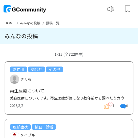
HOME
みんなの投稿
投稿一覧
みんなの投稿
1-15
(全
722
件中)
副作用
感染症
その他
さくら
再生医療について
美容医療についてです。再生医療が気になり数年前から調べたりカウセリングに行ったりしました。 私の...
1
0
2026/8/8
腹部症状
検査・診断
メイプル