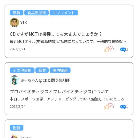
脂質
食品添加物
サプリメント
Y1K
CDですがMCTは接種しても大丈夫でしょうか？
最近MCTオイル(中鎖脂肪酸)が話題になっています。一般的な長鎖脂肪酸と比較して、吸収が早く蓄積されに...
4
2
2023/3/21
その他薬剤
脂質
腸内細菌
ぶーちゃん@CDと闘う薬剤師
プロバイオティクスとプレバイオティクスについて
本日、スポーツ医学・アンチドーピングについて勉強していたところ、プロバイオティクスとプレバイオテ...
3
1
2022/8/24
脂質
cacao