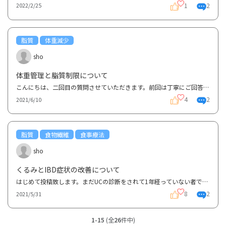
1
2
2022/2/25
脂質
体重減少
sho
体重管理と脂質制限について
こんにちは、二回目の質問させていただきます。前回は丁寧にご回答いただきありがとうございました。今...
4
2
2021/6/10
脂質
食物繊維
食事療法
sho
くるみとIBD症状の改善について
はじめて投稿致します。まだUCの診断をされて1年経っていない者です。くるみと潰瘍性大腸炎の関係性につ...
8
2
2021/5/31
1-15
(全
26
件中)