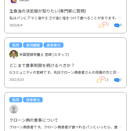
生食油の決定版が知りたい(専門家に質問)
私はパンにアマニ油やエゴマ油と塩をつけて食べることがあります。普段脂っぽいものや脂質は極力控えて...
7
4
2022/8/4
脂質
食物繊維
食事療法
米国登録栄養士 宮﨑 (スタッフ)
どこまで食事制限を続けるべきか？
Gコミュニティの宮﨑です。先日クローン病患者さんの母親の方と診断後の食事についてお話しする機会があ...
15
0
2022/5/23
脂質
食事療法
クローン病の食事について
クローン病患者です。クローン病患者が食べれるパンといったら、食パン、フランスパン、ベーグルだと思...