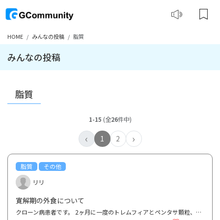
HOME
みんなの投稿
脂質
みんなの投稿
脂質
1-15
(全
26
件中)
‹
›
1
2
脂質
その他
リリ
寛解期の外食について
クローン病患者です。 2ヶ月に一度のトレムフィアとペンタサ顆粒、エレンタールは飲めれば1日一包頑張...