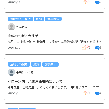
9
5
2026/3/30
寛解導入・維持
脂質
食事療法
もんさん
寛解の判断と食生活
先月、内視鏡検査→生検結果にて潰瘍性大腸炎の診断（軽症）を受けました。 内視鏡検査のときに主治医か...
1
2
2026/3/11
生物学的製剤
脂質
食事療法
未来にかける
クローン病 栄養療法継続について
今井先生、宮﨑先生、よろしくお願いします。 中3男子クローンです。発症3年目です。 現在スキリー...
6
4
2025/6/9