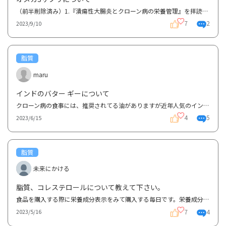
（前半削除済み）1.『潰瘍性大腸炎とクローン病の栄養管理』を拝読し、ESPENではオメガ3サプリは推奨さ...
7
2
2023/9/10
脂質
maru
インドのバター ギーについて
クローン病の食事には、推奨されてる油がありますが近年人気のインドのバター ギー についてまだまだ情...
4
5
2023/6/15
脂質
未来にかける
脂質、コレステロールについて教えて下さい。
食品を購入する際に栄養成分表示をみて購入する毎日です。栄養成分表示に脂質のみの場合と、脂質でもコ...
7
4
2023/5/16