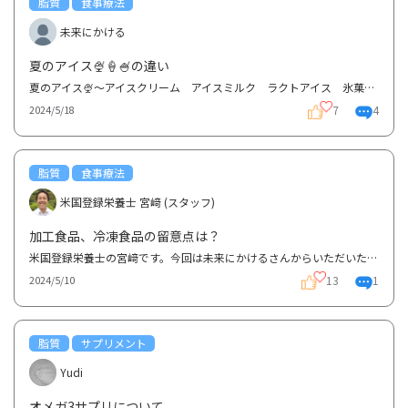
脂質
食事療法
未来にかける
夏のアイス🍨🍦🍧の違い
夏のアイス🍨〜アイスクリーム アイスミルク ラクトアイス 氷菓 ソフトクリーム ジェラートの違い...
7
4
2024/5/18
脂質
食事療法
米国登録栄養士 宮﨑 (スタッフ)
加工食品、冷凍食品の留意点は？
米国登録栄養士の宮﨑です。今回は未来にかけるさんからいただいた質問について、皆様も興味があるとこ...
13
1
2024/5/10
脂質
サプリメント
Yudi
オメガ3サプリについて