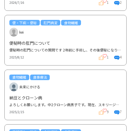
1
2
2026/7/16
便・下痢・便秘
肛門病変
食物繊維
kei
便秘時の肛門について
便秘時の肛門についての質問です 2年前に手術し、その後便秘になりました。 それから下剤リンゼスを使...
1
4
2025/8/12
食物繊維
食事療法
未来にかける
納豆とクローン病
よろしくお願いします。中2クローン病男子です。現在、スキリージ治療中で粘膜治癒には至っていません。...
9
7
2025/2/15