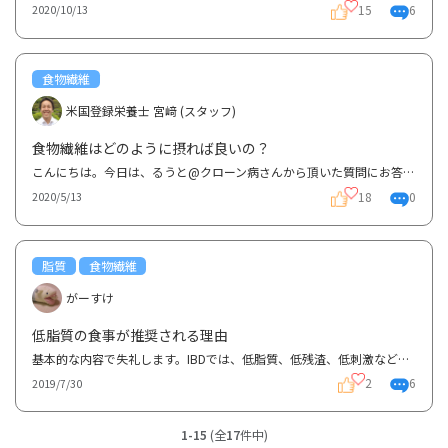
15
6
2020/10/13
食物繊維
米国登録栄養士 宮﨑 (スタッフ)
食物繊維はどのように摂れば良いの？
こんにちは。今日は、るうと@クローン病さんから頂いた質問にお答え致します。 食物繊維の質問です。 食...
18
0
2020/5/13
脂質
食物繊維
がーすけ
低脂質の食事が推奨される理由
基本的な内容で失礼します。IBDでは、低脂質、低残渣、低刺激など食事の制限がありますが、その中でも低...
2
6
2019/7/30
1-15
(全
17
件中)