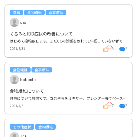
脂質
食物繊維
食事療法
sho
くるみとIBD症状の改善について
はじめて投稿致します。まだUCの診断をされて1年経っていない者です。くるみと潰瘍性大腸炎の関係性につ...
8
2
2021/5/31
食物繊維
食事療法
Noborito
食物繊維について
食事について質問です。野菜や豆をミキサー、ブレンダー等でペースト状にした場合、食物繊維はどういう...
7
2
2021/4/6
その他症状
食物繊維
ぴよ