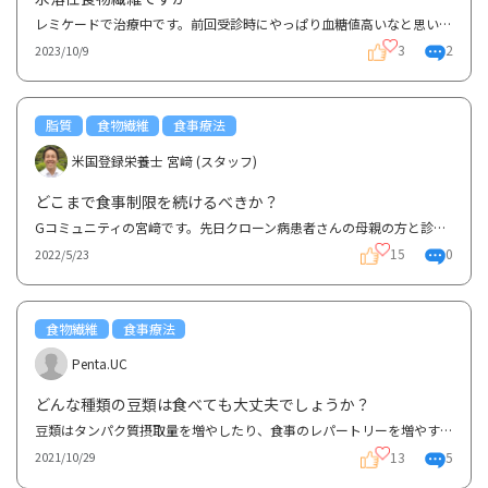
レミケードで治療中です。前回受診時にやっぱり血糖値高いなと思い、今まで食べていなかったもずく酢と...
3
2
2023/10/9
脂質
食物繊維
食事療法
米国登録栄養士 宮﨑 (スタッフ)
どこまで食事制限を続けるべきか？
Gコミュニティの宮﨑です。先日クローン病患者さんの母親の方と診断後の食事についてお話しする機会があ...
15
0
2022/5/23
食物繊維
食事療法
Penta.UC
どんな種類の豆類は食べても大丈夫でしょうか？
豆類はタンパク質摂取量を増やしたり、食事のレパートリーを増やす目的でどうかなと個人的に気になって...
13
5
2021/10/29