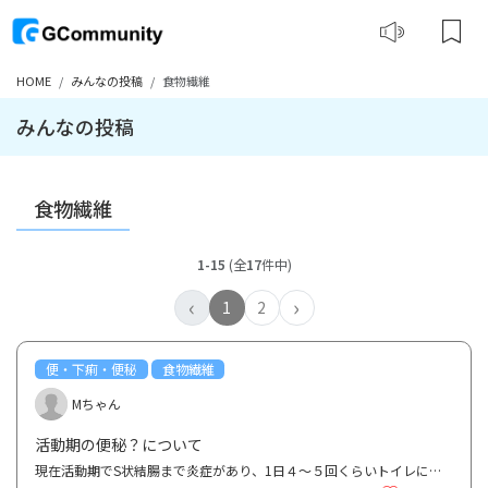
HOME
みんなの投稿
食物繊維
みんなの投稿
食物繊維
1-15
(全
17
件中)
‹
›
1
2
便・下痢・便秘
食物繊維
Mちゃん
活動期の便秘？について
現在活動期でS状結腸まで炎症があり、1日４～５回くらいトイレに行きます。 ガスと少量の下痢のみで、...