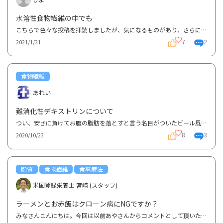
水溶性食物繊維の中でも
こちらで色々な投稿を拝読しましたが、気になるものがあり、さらに自分で調べてみました。食物繊維に不...
7
2
2021/1/31
食物繊維
あれい
難消化性デキストリンについて
つい、安さに負けてお腹の脂肪を落とすと言う名目がついたビール風ノンアルコール飲料を購入してしまい...
8
3
2020/10/23
脂質
食物繊維
食事療法
米国登録栄養士 宮﨑 (スタッフ)
ラーメンとお赤飯はクローン病にNGですか？
みなさんこんにちは。今回は以前あやさんからコメントとして頂いたラーメンとお赤飯に関する質問にお答...