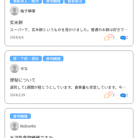
寛解導入・維持
食物繊維
食事療法
柚子檸檬
玄米餅
スーパーで、玄米餅というものを見かけました。普通のお餅は好きでよく食べているのですが栄養的にはど...
3
2
2024/6/6
便・下痢・便秘
食物繊維
ゆな
便秘について
退院して1週間が経とうとしています。食事量も安定しています。今度は便が出ないことで悩んでいます。ヨ...
3
2
2024/2/29
食物繊維
Noborito
水溶性食物繊維ですか