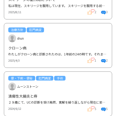
私は現在、スキリージを服用しています。 スキリージを服用する前はリンヴォック、それより前はヒュミ...
2
3
2025/8/11
治療方針
肛門病変
shun
クローン病
わたしがクローン病と診断されたのは、1年前の24の時です。それまで痔の症状があり。何度か病院に通い坐...
1
2
2025/4/3
便・下痢・便秘
肛門病変
手術
ムーンストーン
潰瘍性大腸炎と痔
２９歳にて、UCの診断を受け再燃、寛解を繰り返しながら現在に至りますUC診断前から痔はありましたが、...
5
5
2024/6/12