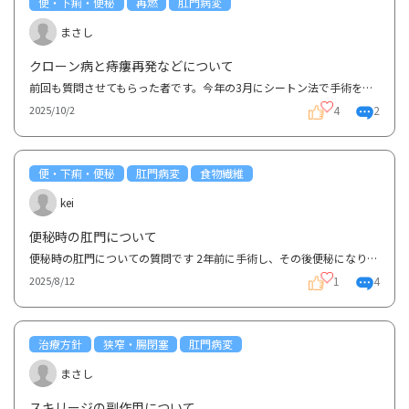
便・下痢・便秘
再燃
肛門病変
まさし
クローン病と痔瘻再発などについて
前回も質問させてもらった者です。今年の3月にシートン法で手術を受け、全て脱落していたのですが数日前...
4
2
2025/10/2
便・下痢・便秘
肛門病変
食物繊維
kei
便秘時の肛門について
便秘時の肛門についての質問です 2年前に手術し、その後便秘になりました。 それから下剤リンゼスを使...
1
4
2025/8/12
治療方針
狭窄・腸閉塞
肛門病変
まさし
スキリージの副作用について