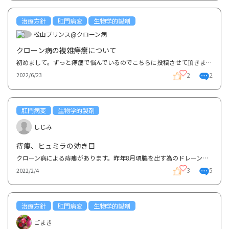
治療方針
肛門病変
生物学的製剤
松山プリンス@クローン病
クローン病の複雑痔瘻について
初めまして。ずっと痔瘻で悩んでいるのでこちらに投稿させて頂きます。2021年5月に肛門周囲膿瘍が症状と...
2
2
2022/6/23
肛門病変
生物学的製剤
しじみ
痔瘻、ヒュミラの効き目
クローン病による痔瘻があります。昨年8月頃膿を出す為のドレーンを入れる処置をしました。クローン病に...
3
5
2022/2/4
治療方針
肛門病変
生物学的製剤
ごまき