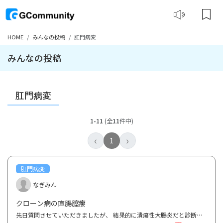
HOME
みんなの投稿
肛門病変
みんなの投稿
肛門病変
1-11
(全
11
件中)
‹
›
1
肛門病変
なぎみん
クローン病の直腸膣瘻
先日質問させていただきましたが、 結果的に潰瘍性大腸炎だと診断されていたものがクローン病だと分か...