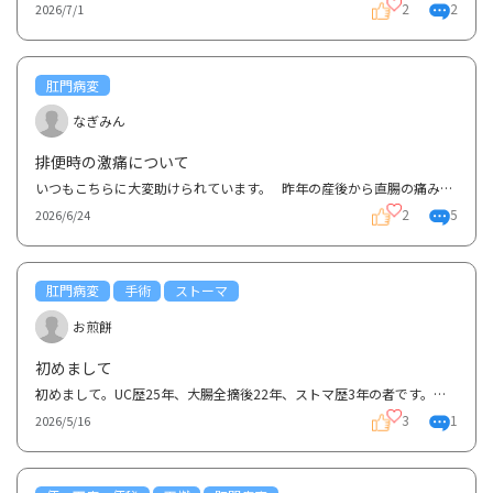
2
2
2026/7/1
肛門病変
なぎみん
排便時の激痛について
いつもこちらに大変助けられています。 昨年の産後から直腸の痛みと出血で潰瘍性大腸炎と診断されて...
2
5
2026/6/24
肛門病変
手術
ストーマ
お煎餅
初めまして
初めまして。UC歴25年、大腸全摘後22年、ストマ歴3年の者です。よろしくお願いします。今は、大建中湯、...
3
1
2026/5/16