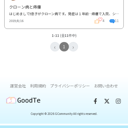
クローン病と痔瘻
はじめまして❗息子がクローン病です。発症は１年前…痔瘻で入院、シートン法での手術後にクローン病確定...
4
11
2019/8/16
1-11
(全
11
件中)
‹
›
1
運営会社
利用規約
プライバシーポリシー
お問い合わせ
GoodTe
Copyright © 2026 GCommunity All rights reserved.