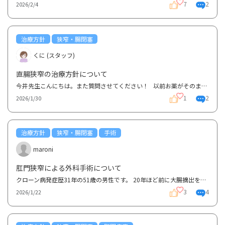
7
2
2026/2/4
治療方針
狭窄・腸閉塞
くに (スタッフ)
直腸狭窄の治療方針について
今井先生こんにちは。また質問させてください！ 以前お薬がそのまま出てきてしまうという質問をしま...
1
2
2026/1/30
治療方針
狭窄・腸閉塞
手術
maroni
肛門狭窄による外科手術について
クローン病発症歴31年の51歳の男性です。 20年ほど前に大腸摘出を行い、直腸と小腸を繋いでいる状態で...
3
4
2026/1/22