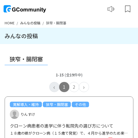
HOME
みんなの投稿
狭窄・腸閉塞
みんなの投稿
狭窄・腸閉塞
1-15
(全
19
件中)
‹
›
1
2
寛解導入・維持
狭窄・腸閉塞
その他
りんすけ
クローン病患者の進学に伴う転院先の選び方について
１８歳の娘がクローン病（１５歳で発覚）で、４月から進学のため東京に住みます。現在は、地元（25万...