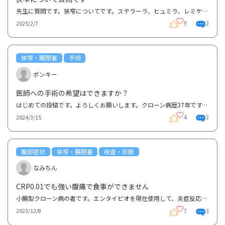
先生に質問です。狭窄についてです。ステラーラ、ヒュミラ、レミケードを経て一年ぐらい前からリンヴォ...
9
2
2025/2/7
狭窄・腸閉塞
手術
ポンキー
医師への手術の希望はできますか？
はじめての投稿です。よろしくお願いします。クローン病歴37年です。15年前に大腸全摘、５年前に下血で...
4
3
2024/3/15
腹部症状
狭窄・腸閉塞
検査・診断
なみちん
CRP0.01でも強い腹痛で食事ができません
小腸型クローン病の者です。エンタイビオを現在使用して、炎症反応は0.01を何年もキープできています。...
7
3
2023/12/8