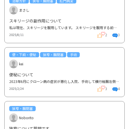
治療方針
狭窄・腸閉塞
肛門病変
まさし
スキリージの副作用について
私は現在、スキリージを服用しています。 スキリージを服用する前はリンヴォック、それより前はヒュミ...
2
3
2025/8/11
便・下痢・便秘
狭窄・腸閉塞
手術
kei
便秘について
2023年6月にクローン病の症状が悪化し入院、手術して横行結腸左側から下行結腸まで約30〜４０センチ切除...
3
4
2025/2/24
狭窄・腸閉塞
Noborito
狭窄について質問です