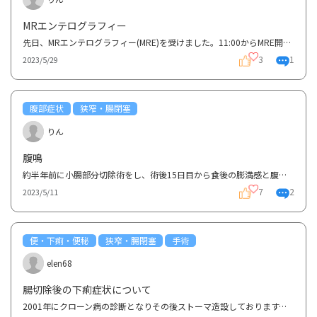
MRエンテログラフィー
先日、MRエンテログラフィー(MRE)を受けました。11:00からMRE開始予定だったため、9:30から10:30まで前...
3
1
2023/5/29
腹部症状
狭窄・腸閉塞
りん
腹鳴
約半年前に小腸部分切除術をし、術後15日目から食後の膨満感と腹鳴が続き、時々腹痛も起こることに悩ん...
7
2
2023/5/11
便・下痢・便秘
狭窄・腸閉塞
手術
elen68
腸切除後の下痢症状について
2001年にクローン病の診断となりその後ストーマ造設しております。昨年の春頃まではレミケードやペンタ...