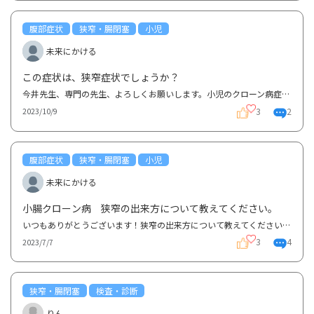
腹部症状
狭窄・腸閉塞
小児
未来にかける
この症状は、狭窄症状でしょうか？
今井先生、専門の先生、よろしくお願いします。小児のクローン病症状についてです。現在ヒュミラ、ペン...
3
2
2023/10/9
腹部症状
狭窄・腸閉塞
小児
未来にかける
小腸クローン病 狭窄の出来方について教えてください。
いつもありがとうございます！狭窄の出来方について教えてください。狭窄は潰瘍が治る過程で瘢痕になり...
3
4
2023/7/7
狭窄・腸閉塞
検査・診断
りん