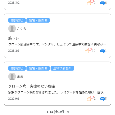
2
6
2023/3/2
腹部症状
狭窄・腸閉塞
さくら
筋トレ
クローン病治療中です。ペンタサ、ヒュミラで治療中で数箇所狭窄があり、今の症状は比較的落ち着いてい...
10
1
2023/2/3
腹部症状
狭窄・腸閉塞
生物学的製剤
まま
クローン病 炎症のない腹痛
家族がクローン病と診断されました。レミケードを始めた頃は、症状も落ち着き、日常生活が送れるように...
2
8
2022/9/8
1-15
(全
19
件中)