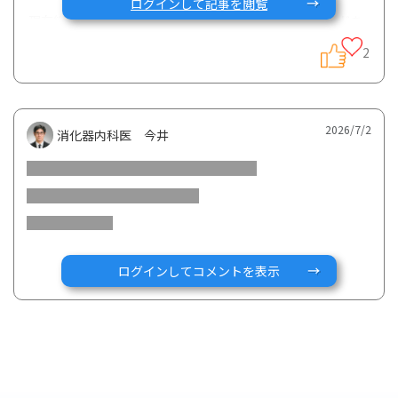
ログインして記事を閲覧
現在総合病院で治療を開始予定で、ヒュミラかレミケードを
始める予定です。
2
今週MRIを受けるのですが、直腸膣瘻の可能性が高く、膣か
らのガスが漏れる状況です。
クローン病の直腸膣瘻は難治性だとネットには書いてあるた
2026/7/2
消化器内科医 今井
め、将来が非常に不安です。
先生はまずヒュミラから始めた方が育児中は負担もないので
は、と言ってくれていますが、レミケードのほうがやはり直
腸膣瘻のことを考えればいいのでしょうか。
また、第二子の妊活も視野に入れていましたが、このまま直
腸膣瘻がずっと治らないのではないかと不安です。
ログインしてコメントを表示
その場合妊活自体も難しいですよね…
クローン病かつ直腸膣瘻を経験されている方があまりに少な
いので、お薬でどの程度治るのか、手術の可能性はあるのか
気になっています。