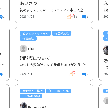
あいさつ
麻
お世話になります。 突然の耳の閉塞感、耳鳴りで、耳鼻科を受診したところ、低い音が聞きにくくなって...
初めまして、このコミュニティに本日入会しました。自己紹介と現在の心境など書かせていただきます。 ...
2
12
3
2026/4/23
20
ビタミン・ミネラル
食品添加物
食事療法
sho
生
硝酸塩について
り
潰
いつも大変勉強になる発信をありがとうございます。 本日は食品添加物について宮﨑先生にご質問がござ...
いつもお世話になっております。 潰瘍性大腸炎を患っているのですが、 潰瘍性大腸炎を発症した人でも...
9
3
2
2026/4/11
20
寛解導入・維持
便・下痢・便秘
生物学的製剤
PolymerHAL