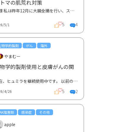
トマの肌荒れ対策
皆様 私は昨年12月に大腸全摘を行い、ストマ生活をしています。 ストマで肌荒れ（赤いぶつぶつ）がで...
5
4
26/5/1
生物学的製剤
がん
海外
やまむー
物学的製剤使用と皮膚がんの関
現在、ヒュミラを継続使用中です。 以前の定期検診の際に担当PAにチラッと言われたことが気にかかって...
5
2
26/4/26
JAK阻害剤
感染症
その他
apple