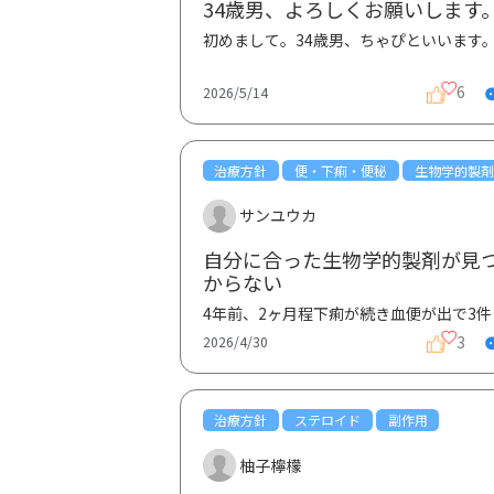
34歳男、よろしくお願いします
6
2026/5/14
治療方針
便・下痢・便秘
生物学的製剤
サンユウカ
自分に合った生物学的製剤が見
からない
4年前、2ヶ月程下
3
2026/4/30
治療方針
ステロイド
副作用
柚子檸檬