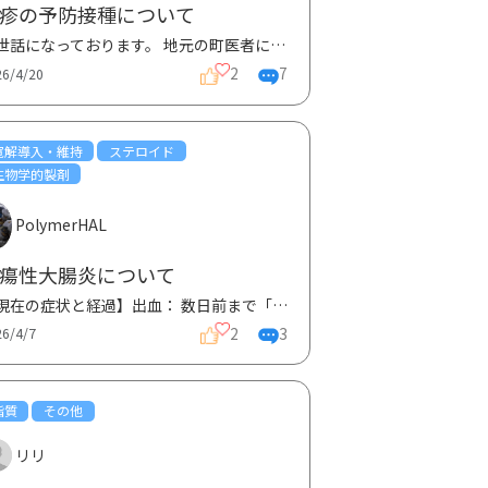
疹の予防接種について
お世話になっております。 地元の町医者にて、麻疹の予防接種を受けようか検討しています。理由としま...
2
7
26/4/20
寛解導入・維持
ステロイド
生物学的製剤
PolymerHAL
瘍性大腸炎について
​【現在の症状と経過】 ​出血： 数日前まで「出し切った後に血が混ざる・付着する」状態だったが、食事...
2
3
26/4/7
脂質
その他
リリ