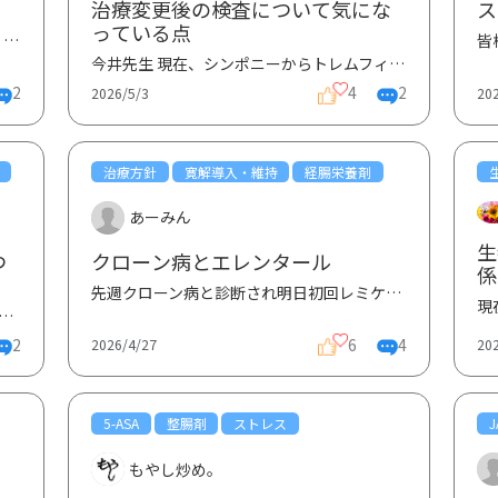
。
治療変更後の検査について気にな
ス
っている点
初めまして。34歳男、ちゃぴといいます。 2026年4月から、便表面に血がつき、お尻を拭いたトイレットペ...
今井先生 現在、シンポニーからトレムフィアに切り替えて治療を行っています。 シンポニーを使用して...
2
4
2
2026/5/3
20
治療方針
寛解導入・維持
経腸栄養剤
あーみん
生
つ
クローン病とエレンタール
係
先週クローン病と診断され明日初回レミケードをやります。 それで良ければ食事が開始になるのですが、...
痢が続き血便が出で3件目の個人病院で検査した結果潰瘍性大腸炎と診断されました。セカ...
2
6
4
2026/4/27
20
5-ASA
整腸剤
ストレス
もやし炒め。