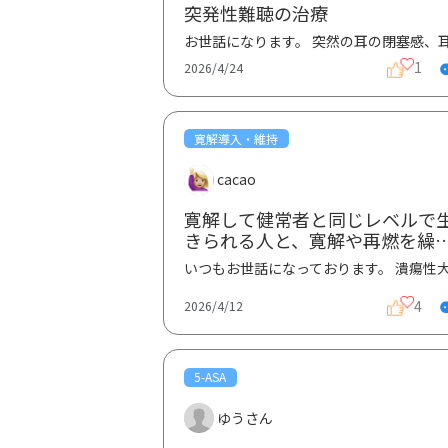
突発性難聴の治療
1
2026/4/24
寛解導入・維持
cacao
寛解して健常者と同じレベルで
きられる人と、寛解や再燃を繰
返す人の割合
4
2026/4/12
5-ASA
ゆうさん