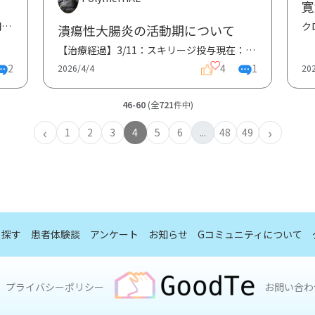
寛
初めまして ペンタサ坐薬についてご質問させていただきます。先日少量の出血があり、軟便から普通便で...
潰瘍性大腸炎の活動期について
​【治療経過】 ​3/11：スキリージ投与 ​現在：レクタブルを1日2回使用中 ​【現在の状態】 ​良くなっ...
2
4
1
2026/4/4
20
46-60
(全
721
件中)
‹
›
1
2
3
4
5
6
...
48
49
ら探す
患者体験談
アンケート
お知らせ
Gコミュニティについて
GoodTe
プライバシーポリシー
お問い合わ