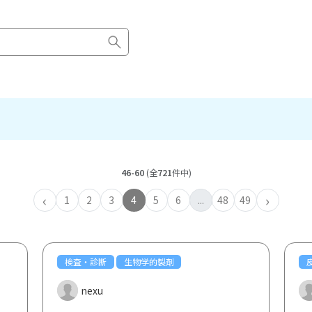
46-60
(全
721
件中)
‹
›
1
2
3
4
5
6
...
48
49
検査・診断
生物学的製剤
nexu