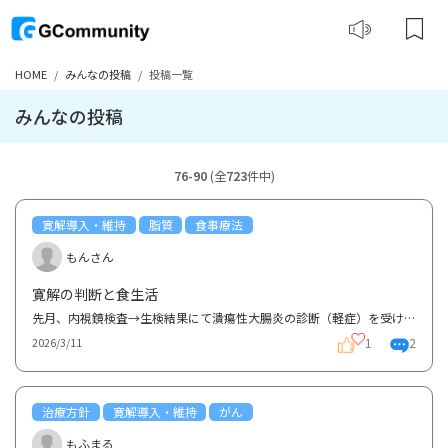
HOME
みんなの投稿
投稿一覧
みんなの投稿
76-90
(全
723
件中)
寛解導入・維持
脂質
食事療法
もんさん
寛解の判断と食生活
先月、内視鏡検査→生検結果にて潰瘍性大腸炎の診断（軽症）を受けました。 内視鏡検査のときに主治医か...
1
2
2026/3/11
治療方針
寛解導入・維持
がん
もふまる