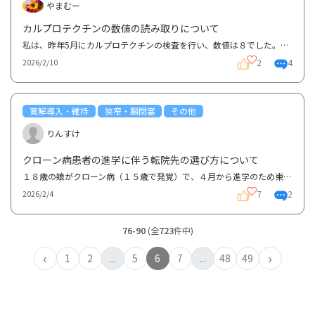
やまむー
カルプロテクチンの数値の読み取りについて
私は、昨年5月にカルプロテクチンの検査を行い、数値は８でした。（正常値は５０までとのこと） そこで...
2
4
2026/2/10
寛解導入・維持
狭窄・腸閉塞
その他
りんすけ
クローン病患者の進学に伴う転院先の選び方について
１８歳の娘がクローン病（１５歳で発覚）で、４月から進学のため東京に住みます。現在は、地元（25万...
7
2
2026/2/4
76-90
(全
723
件中)
‹
›
1
2
...
5
6
7
...
48
49