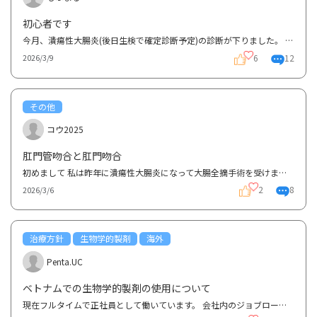
初心者です
今月、潰瘍性大腸炎(後日生検で確定診断予定)の診断が下りました。 今のところそんなに症状も重くな...
6
12
2026/3/9
その他
コウ2025
肛門管吻合と肛門吻合
初めまして 私は昨年に潰瘍性大腸炎になって大腸全摘手術を受けました。 手術は3回に分けて行われるた...
2
8
2026/3/6
治療方針
生物学的製剤
海外
Penta.UC
ベトナムでの生物学的製剤の使用について
現在フルタイムで正社員として働いています。 会社内のジョブローテーションの一環として将来的にベト...