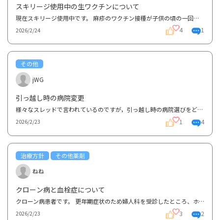
スキリージ使用中の生ワクチンについて
現在スキリージ使用中です。 麻疹のワクチン接種が子供の頃の一回のみなので、予防のためにも二回目の...
4
1
2026/2/24
その他
jWG
引っ越し時の病院変更
様々なスレッドで言われているのですが，引っ越し時の病院選びをどこに相談したらいいのかわからず書き...
1
4
2026/2/23
治療方針
その他薬剤
ねね
クローン病と血栓症について
クローン病患者です。 更年期症状のため婦人科を受診したところ、ホルモン補充療法の対象になるような...
3
2
2026/2/23