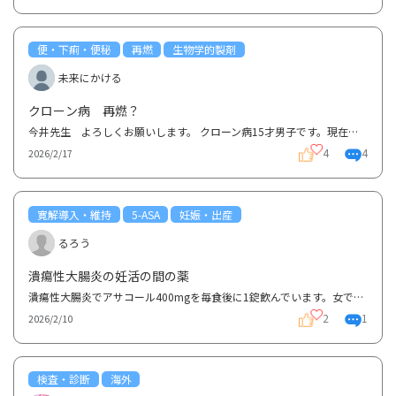
便・下痢・便秘
再燃
生物学的製剤
未来にかける
クローン病 再燃？
今井先生 よろしくお願いします。 クローン病15才男子です。現在スキリージで元々の問題点の体重減少...
4
4
2026/2/17
寛解導入・維持
5-ASA
妊娠・出産
るろう
潰瘍性大腸炎の妊活の間の薬
潰瘍性大腸炎でアサコール400mgを毎食後に1錠飲んでいます。女です。 妊活を考えているのですが、妊活...
2
1
2026/2/10
検査・診断
海外