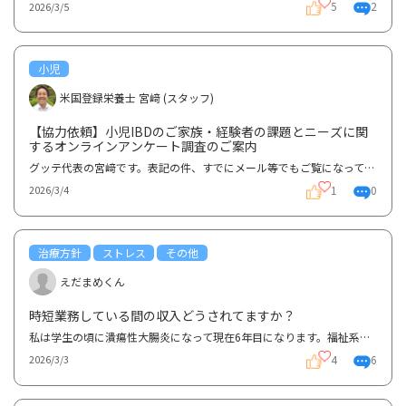
5
2
2026/3/5
小児
米国登録栄養士 宮﨑 (スタッフ)
【協力依頼】小児IBDのご家族・経験者の課題とニーズに関
するオンラインアンケート調査のご案内
グッテ代表の宮﨑です。表記の件、すでにメール等でもご覧になっている方もいるかもしれませんが、現在...
1
0
2026/3/4
治療方針
ストレス
その他
えだまめくん
時短業務している間の収入どうされてますか？
私は学生の頃に潰瘍性大腸炎になって現在6年目になります。福祉系の専門学校を卒業後、社会人3年目で潰...
4
6
2026/3/3