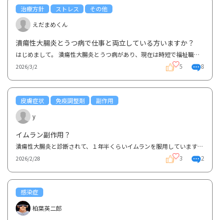
治療方針
ストレス
その他
えだまめくん
潰瘍性大腸炎とうつ病で仕事と両立している方いますか？
はじめまして。 潰瘍性大腸炎とうつ病があり、現在は時短で福祉職をしています。 体調とメンタルの...
5
8
2026/3/2
皮膚症状
免疫調整剤
副作用
y
イムラン副作用？
潰瘍性大腸炎と診断されて、１年半くらいイムランを服用していますが、どんどんシミが増えたり目立った...
3
2
2026/2/28
感染症
柏葉英二郎