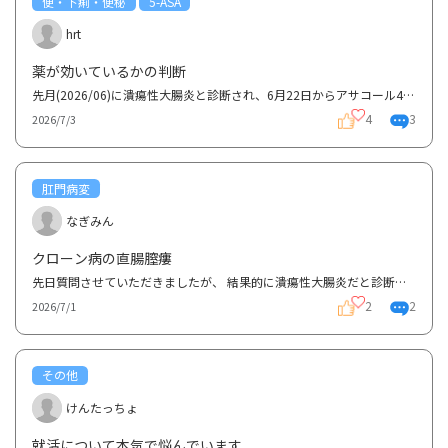
便・下痢・便秘
5-ASA
hrt
薬が効いているかの判断
先月(2026/06)に潰瘍性大腸炎と診断され、6月22日からアサコール400mgを1日6錠服用しています。 服用前...
4
3
2026/7/3
肛門病変
なぎみん
クローン病の直腸膣瘻
先日質問させていただきましたが、 結果的に潰瘍性大腸炎だと診断されていたものがクローン病だと分か...
2
2
2026/7/1
その他
けんたっちょ
就活について本気で悩んでいます