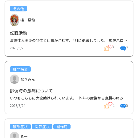
その他
楊 星龍
転職活動
潰瘍性大腸炎の特性と仕事が合わず、4月に退職しました。 現在ハローワークで支援を受けながら、公共の...
6
2
2026/6/25
肛門病変
なぎみん
排便時の激痛について
いつもこちらに大変助けられています。 昨年の産後から直腸の痛みと出血で潰瘍性大腸炎と診断されて...
2
5
2026/6/24
腹部症状
関節症状
副作用
るー