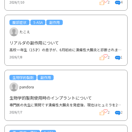
2
4
2026/7/10
腹部症状
5-ASA
副作用
たこえ
リアルダの副作用について
高校一年生（15才）の息子が、6月初めに潰瘍性大腸炎と診断されました。腸の左側に炎症があり、血便、腹...
2
1
2026/7/8
生物学的製剤
副作用
pandora
生物学的製剤使用時のインプラントについて
専門医の先生に質問です潰瘍性大腸炎を発症後、現在はヒュミラを2週に1回の投与で寛解維持中です。虫歯...
2
2
2026/7/7