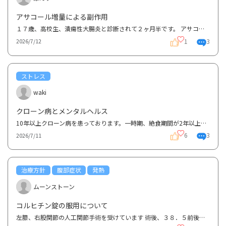
アサコール増量による副作用
１７歳、高校生、潰瘍性大腸炎と診断されて２ヶ月半です。 アサコール１日６錠と出血時にステロイド坐...
1
3
2026/7/12
ストレス
waki
クローン病とメンタルヘルス
10年以上クローン病を患っております。一時期、絶食期間が2年以上続き、その頃からメンタルクリニックへ...
6
3
2026/7/11
治療方針
腹部症状
発熱
ムーンストーン
コルヒチン錠の服用について
左膝、右股関節の人工関節手術を受けています 術後、３８．５前後の発熱、腹痛があり消化器内科の医師...