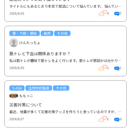
タイトルにもあるとおり本気で就活について悩んでいます。 悩んでいる内容としては、「この病気のこと...
4
5
2026/6/30
便・下痢・便秘
再燃
その他
けんたっちょ
筋トレと下血は関係ありますか？
私は筋トレが趣味で筋トレをよく行います。筋トレが原因かは分かりませんが、筋トレをした翌日、下血が...
0
1
2026/6/30
5-ASA
生物学的製剤
その他
ももっこ
災害対策について
最近、地震が多くて災害対策グッズを作ろうと思っているのですが、潰瘍性大腸炎で服薬中の方々が薬をど...
6
4
2026/6/27