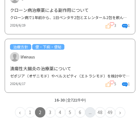
クローン病治療薬による副作用について
クローン病で1年前から、1日ペンタサ2包とエレンタール2包を飲んでいます。ペンタサによる副作用がある...
3
1
2026/6/19
治療方針
便・下痢・便秘
lifeinaus
潰瘍性大腸炎の治療薬について
ゼポジア（オザニモド）やベルスピティ（エトラシモド）を検討中です。実際に服用されている方、開始時...
5
1
2026/6/17
16-30
(全
721
件中)
‹
›
1
2
3
4
5
6
...
48
49