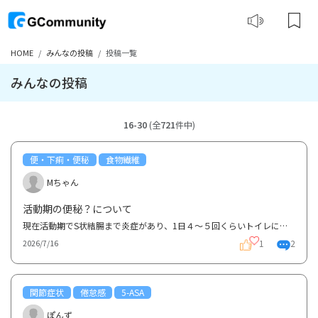
HOME
みんなの投稿
投稿一覧
みんなの投稿
16-30
(全
721
件中)
便・下痢・便秘
食物繊維
Mちゃん
活動期の便秘？について
現在活動期でS状結腸まで炎症があり、1日４～５回くらいトイレに行きます。 ガスと少量の下痢のみで、...
1
2
2026/7/16
関節症状
倦怠感
5-ASA
ぽんず