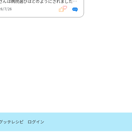
皆さんは病院選びはどのようにされましたか？ ひとり暮らしをしており自宅から近いクリニックに通って...
26/7/26
グッテレシピ
ログイン