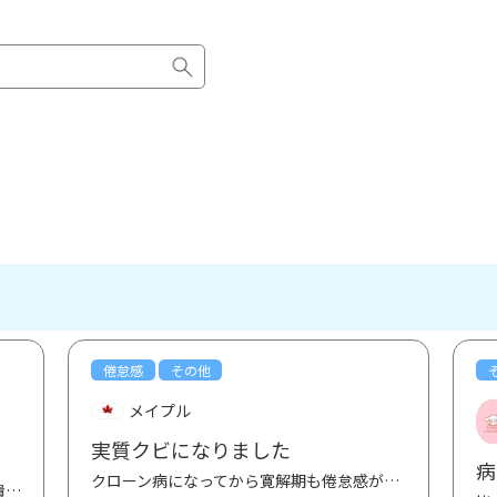
倦怠感
その他
メイプル
実質クビになりました
病
クローン病になってから寛解期も倦怠感が強くフルで働かないため、パートで週3日働いていました。ですが...
今は飲食業でバイトをしています 勿論、潰瘍性大腸炎だと言う事を隠してです 飲食店で一番怖いのは、...