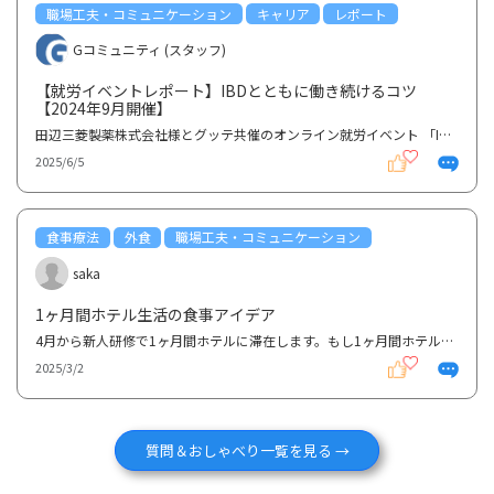
職場工夫・コミュニケーション
キャリア
レポート
Gコミュニティ (スタッフ)
【就労イベントレポート】IBDとともに働き続けるコツ
【2024年9月開催】
田辺三菱製薬株式会社様とグッテ共催のオンライン就労イベント 「IBDとともに働き続けるコツ よりよい...
2025/6/5
食事療法
外食
職場工夫・コミュニケーション
saka
1ヶ月間ホテル生活の食事アイデア
4月から新人研修で1ヶ月間ホテルに滞在します。もし1ヶ月間ホテルで過ごすならどのような食事をしますか...
2025/3/2
質問＆おしゃべり一覧を見る →