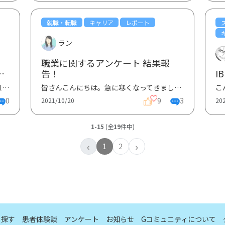
就職・転職
キャリア
レポート
ラン
職業に関するアンケート 結果報
と
告！
I
みなさんこんにちは。10/30（土）14:00-16:00に行われた、田辺三菱製薬株式会社・株式会社ジーケア共催...
皆さんこんにちは。急に寒くなってきましたが、いかがお過ごしでしょうか。私は昨日、あわててトレンチ...
0
9
3
2021/10/20
20
1-15
(全
19
件中)
‹
›
1
2
ら探す
患者体験談
アンケート
お知らせ
Gコミュニティについて