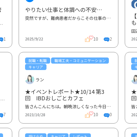
考
やりたい仕事と体調への不安…
【
突然ですが、難病患者だからこその仕事の壁にブチあたっています。 今は安定している仕事（完全在宅勤...
も
ております…実質のキャリアは7年半程度ですが，なんで続いたん...
開
1
10
2
2025/9/22
20
就職・転職
職場工夫・コミュニケーション
キャリア
ラン
★イベントレポート★10/14 第3
★
回 IBDおしごとカフェ
回
彼氏が潰瘍性大腸炎です。彼氏が、現在転職を考えていて2勤2休（日勤・日勤・休み・休み・夜勤・夜勤・...
皆さんこんにちは。朝晩涼しくなった今日この頃ですが、いかがお過ごしですか？さて、グッテではIBD患者...
7
10
0
2023/10/28
20
受け止め
キャリア
レポート