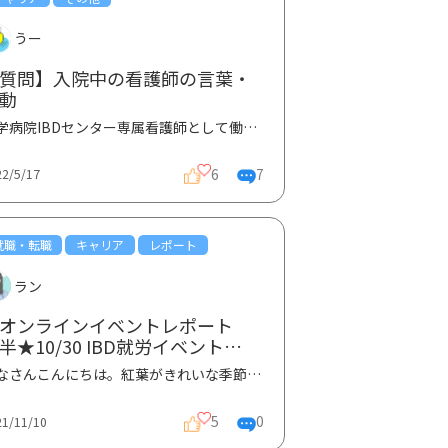
うー
質問】入院中の看護師の言葉・
動
大学病院IBDセンター専属看護師として働き始め、もうすぐ2年になります。いろいろお仕事しているうちに...
6
7
22/5/17
就職・転職
キャリア
レポート
ラン
★オンラインイベントレポート
半★10/30 IBD就労イベント
IBDとともに働き続けるコツ〜就
みなさんこんにちは。紅葉がきれいな季節になりましたね。体調はいかがですか？さて、10/30（土）14:00-...
活動・フレッシュマン〜」②
5
0
21/11/10