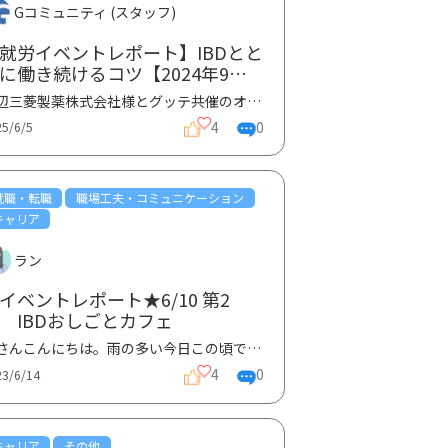
Gコミュニティ (スタッフ)
就労イベントレポート】IBDとと
に働き続けるコツ【2024年9月
催】
田辺三菱製薬株式会社様とグッテ共催のオンライン就労イベント 「IBDとともに働き続けるコツ よりよい...
4
0
25/6/5
就職・転職
職場工夫・コミュニケーション
キャリア
ラン
イベントレポート★6/10 第2
 IBDおしごとカフェ
皆さんこんにちは。雨の多い今日この頃ですが、いかがお過ごしですか～？？さて、グッテではIBD患者さん...
4
0
23/6/14
キャリア
その他