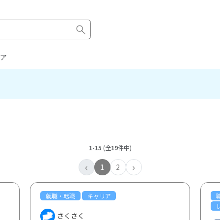
ア
1-15
(全
19
件中)
‹
›
1
2
就職・転職
キャリア
さくさく