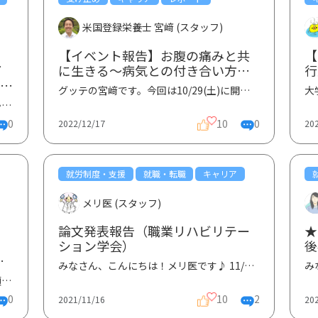
米国登録栄養士 宮﨑 (スタッフ)
【イベント報告】お腹の痛みと共
【
イ
に生きる〜病気との付き合い方・
行
るコ
食事・生き方〜
グッテの宮﨑です。今回は10/29(土)に開催されたオフラインイベント「お腹の痛みと共に生きる〜病気との...
」
皆さんこんにちは。毎日寒いですね、いかがお過ごしでしょうか。さて、2022年11月26日（土）14:00-16:00...
0
10
0
2022/12/17
20
就労制度・支援
就職・転職
キャリア
メリ医 (スタッフ)
論文発表報告（職業リハビリテー
ション学会）
後
患
「
みなさん、こんにちは！メリ医です♪ 11/10に宮﨑さんが職業リハビリテーション学会にて、Gコミュニティ...
そ
職
皆さんこんにちは。三寒四温の今日この頃ですが、いかがお過ごしでしょうか。さて、Rare Disease Day (...
0
10
2
2021/11/16
20