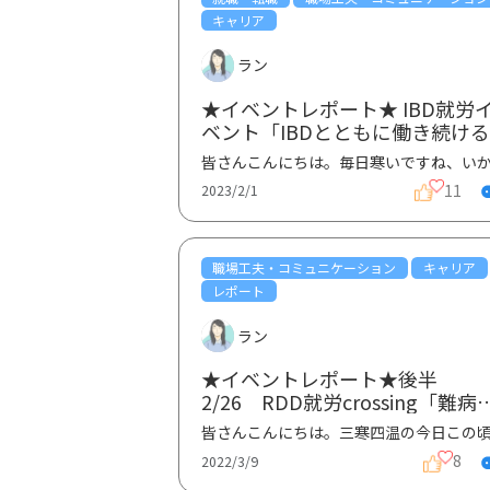
キャリア
ラン
★イベントレポート★ IBD就労
ベント「IBDとともに働き続け
ツ〜多様な働き方、生き方編〜
①
11
2023/2/1
職場工夫・コミュニケーション
キャリア
レポート
ラン
★イベントレポート★後半
2/26 RDD就労crossing「難病
者、希少疾患患者の就労の今、
して未来を考える」②
8
2022/3/9