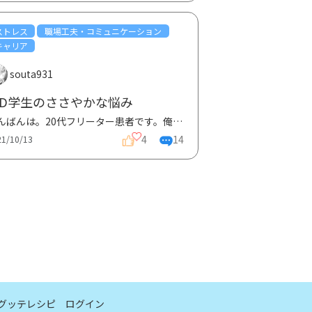
ストレス
職場工夫・コミュニケーション
キャリア
souta931
BD学生のささやかな悩み
こんばんは。20代フリーター患者です。俺は九州のとある県から、県外の福岡にある大学に出て、就活をす...
4
14
21/10/13
グッテレシピ
ログイン