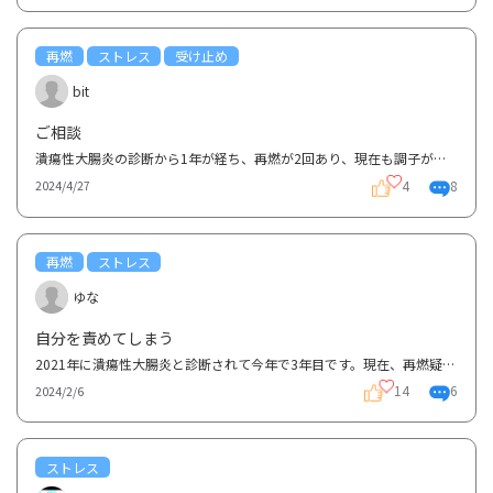
再燃
ストレス
受け止め
bit
ご相談
潰瘍性大腸炎の診断から1年が経ち、再燃が2回あり、現在も調子が悪い状況です。生活面でも我慢が増え、...
4
8
2024/4/27
再燃
ストレス
ゆな
自分を責めてしまう
2021年に潰瘍性大腸炎と診断されて今年で3年目です。現在、再燃疑惑です。1月下旬に普通便に粘液が混じ...
14
6
2024/2/6
ストレス