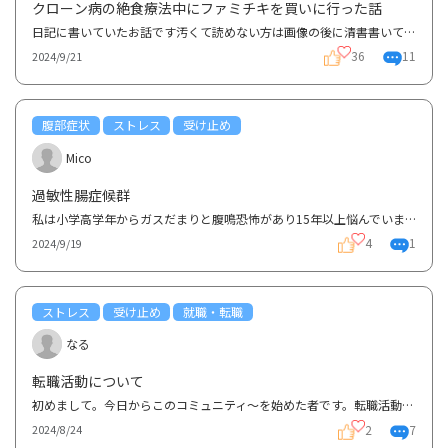
クローン病の絶食療法中にファミチキを買いに行った話
日記に書いていたお話です汚くて読めない方は画像の後に清書書いてるのでそちらから注:内容が病気に対し...
36
11
2024/9/21
腹部症状
ストレス
受け止め
Mico
過敏性腸症候群
私は小学高学年からガスだまりと腹鳴恐怖があり15年以上悩んでいますIBSに振り回されて生きてきました電...
4
1
2024/9/19
ストレス
受け止め
就職・転職
なる
転職活動について
初めまして。今日からこのコミュニティ〜を始めた者です。転職活動中なのですが、面接や書類選考をやる...
2
7
2024/8/24