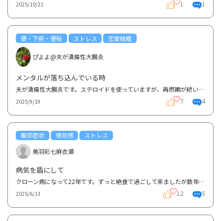
1
1
2025/10/21
便・下痢・便秘
ストレス
恋愛結婚
ぴよよ@夫が潰瘍性大腸炎
メンタルが落ち込んでいる時
夫が潰瘍性大腸炎です。ステロイドを使っていますが、再燃期が続いてしまっています。 腹痛もあり、ト...
7
4
2025/9/19
腹部症状
倦怠感
ストレス
美羽彩七麻衣瀬
病気を盾にして
クローン病になって22年です。ずっと絶食で過ごして来ましたが数年前に直腸を切除する手術をして、それ...
12
5
2025/6/13