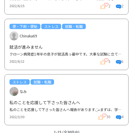
2
2
2022/6/15
便・下痢・便秘
ストレス
就職・転職
Chinaka69
就活が進みません
クローン病発症1年半の息子が就活真っ最中です。大事な試験に立て続けに下痢、腹痛で途中離脱。受診して...
5
6
2022/6/12
ストレス
就職・転職
なみ
私のことを応援して下さった皆さんへ
私のことを応援して下さった皆さんへ報告があります◡̈⋆まずは、学校を卒業し保育士資格、幼稚園免許を取...
30
4
2022/3/30
1-15
(全
30
件中)