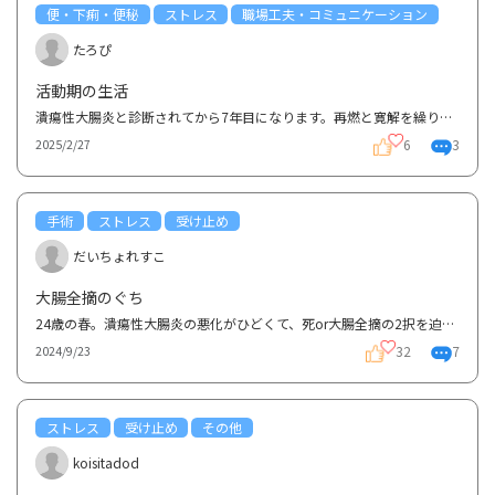
便・下痢・便秘
ストレス
職場工夫・コミュニケーション
たろぴ
活動期の生活
潰瘍性大腸炎と診断されてから7年目になります。再燃と寛解を繰り返し、現在はリアルダ、イムラン、エン...
6
3
2025/2/27
手術
ストレス
受け止め
だいちょれすこ
大腸全摘のぐち
24歳の春。潰瘍性大腸炎の悪化がひどくて、死or大腸全摘の2択を迫られ、輸血されながらの8時間以上の緊...
32
7
2024/9/23
ストレス
受け止め
その他
koisitadod