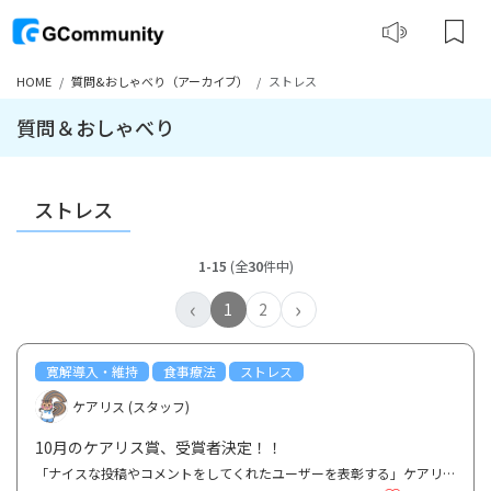
HOME
質問&おしゃべり（アーカイブ）
ストレス
質問＆おしゃべり
ストレス
1-15
(全
30
件中)
‹
›
1
2
寛解導入・維持
食事療法
ストレス
ケアリス (スタッフ)
10月のケアリス賞、受賞者決定！！
「ナイスな投稿やコメントをしてくれたユーザーを表彰する」ケアリス賞ですが、 今月の受賞者は、7～9...