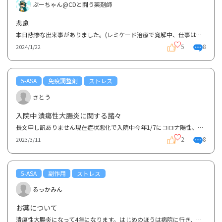
ぶーちゃん@CDと闘う薬剤師
悲劇
本日悲惨な出来事がありました。(レミケード治療で寛解中、仕事は薬剤師)先週金曜日、原因不明の水下痢...
5
8
2024/1/22
5-ASA
免疫調整剤
ストレス
さとう
入院中 潰瘍性大腸炎に関する諸々
長文申し訳ありません現在症状悪化で入院中今年1/7にコロナ陽性、数日後、便に血が混ざってるのをはっき...
2
8
2023/3/11
5-ASA
副作用
ストレス
るっかみん
お薬について
潰瘍性大腸炎になって4年になります。はじめのほうは病院に行き、アサコール、ペンタサの飲み薬と座薬を...